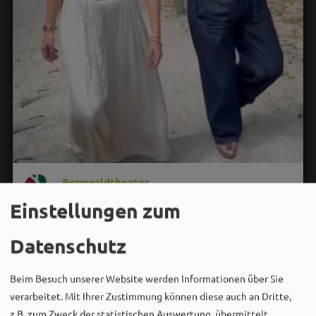
Bergwaldtheater
06. August um 18:08 via Facebook
Einstellungen zum
Sei wie Luisa & Chiara!
Komm am 08.08. ins Bergwaldtheater und hol dir deinen
Datenschutz
neuen Ohrwurm. 🎤✨
Beim Besuch unserer Website werden Informationen über Sie
Gute Musik, beste Stimmung und ein Sommerabend,
verarbeitet. Mit Ihrer Zustimmung können diese auch an Dritte,
der im Kopf bleibt. 🌿🎵
z.B. zum Zweck der statistischen Auswertung, übermittelt