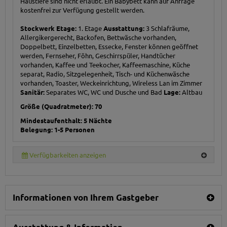
Haustiere sind nicht erlaubt. Ein Babybett kann auf Anfrage
kostenfrei zur Verfügung gestellt werden.
Stockwerk Etage:
1. Etage
Ausstattung:
3 Schlafräume,
Allergikergerecht, Backofen, Bettwäsche vorhanden,
Doppelbett, Einzelbetten, Essecke, Fenster können geöffnet
werden, Fernseher, Föhn, Geschirrspüler, Handtücher
vorhanden, Kaffee und Teekocher, Kaffeemaschine, Küche
separat, Radio, Sitzgelegenheit, Tisch- und Küchenwäsche
vorhanden, Toaster, Weckeinrichtung, Wireless Lan im Zimmer
Sanitär:
Separates WC, WC und Dusche und Bad
Lage:
Altbau
Größe (Quadratmeter): 70
Mindestaufenthalt: 5 Nächte
Belegung: 1-5 Personen
Verfügbarkeiten anzeigen
Informationen von Ihrem Gastgeber