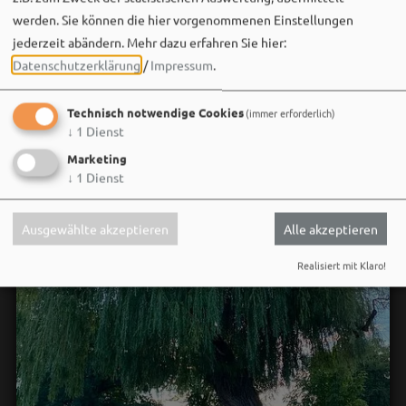
Wir sehen uns…
werden. Sie können die hier vorgenommenen Einstellungen
jederzeit abändern.
Mehr dazu erfahren Sie hier:
Datenschutzerklärung
/
Impressum
.
Technisch notwendige Cookies
(immer erforderlich)
↓
1
Dienst
Marketing
↓
1
Dienst
Ausgewählte akzeptieren
Alle akzeptieren
Realisiert mit Klaro!