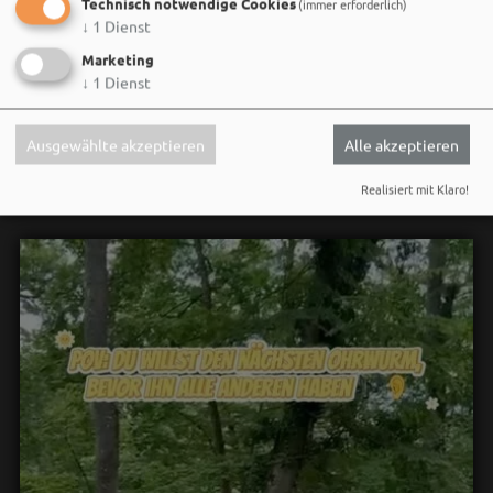
Technisch notwendige Cookies
(immer erforderlich)
↓
1
Dienst
Marketing
↓
1
Dienst
Social Media
Ausgewählte akzeptieren
Alle akzeptieren
Realisiert mit Klaro!