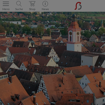
Menü
Suche
Shop
News