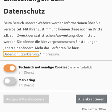
Datenschutz
Stadt Weißenburg i.Bay.
06. August um 16:08 via Facebook
🌳 **Verkehrssicherungsmaßnahme am Seeweiher**
Beim Besuch unserer Website werden Informationen über Sie
verarbeitet. Mit Ihrer Zustimmung können diese auch an Dritte,
Die alte Weide am Seeweiher muss aus Gründen der
z.B. zum Zweck der statistischen Auswertung, übermittelt
Verkehrssicherheit leider gefällt werden.
werden. Sie können die hier vorgenommenen Einstellungen
jederzeit abändern.
Mehr dazu erfahren Sie hier:
Bei der aktuellen Baumkontrolle wurden massive…
Datenschutzerklärung
/
Impressum
.
Technisch notwendige Cookies
(immer erforderlich)
↓
1
Dienst
Marketing
↓
1
Dienst
Ausgewählte akzeptieren
Alle akzeptieren
Realisiert mit Klaro!