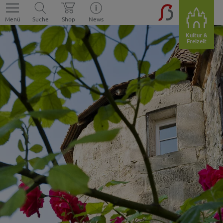
Menü
Suche
Shop
News
Kultur &
Freizeit