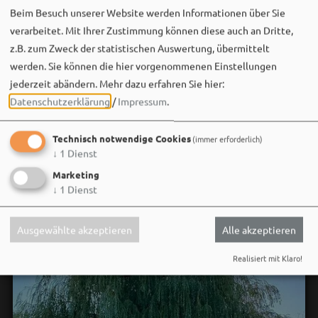
Sei wie Luisa & Chiara!
Beim Besuch unserer Website werden Informationen über Sie
Komm am 08.08. ins Bergwaldtheater und hol dir deinen
verarbeitet. Mit Ihrer Zustimmung können diese auch an Dritte,
neuen Ohrwurm. 🎤✨
z.B. zum Zweck der statistischen Auswertung, übermittelt
Gute Musik, beste Stimmung und ein Sommerabend,
werden. Sie können die hier vorgenommenen Einstellungen
der im Kopf bleibt. 🌿🎵
jederzeit abändern.
Mehr dazu erfahren Sie hier:
Datenschutzerklärung
/
Impressum
.
Wir sehen uns…
Technisch notwendige Cookies
(immer erforderlich)
↓
1
Dienst
Marketing
↓
1
Dienst
Ausgewählte akzeptieren
Alle akzeptieren
Realisiert mit Klaro!