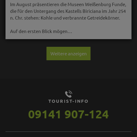
Im August präsentieren die Museen Weißenburg Funde,
die für den Untergang des Kastells Biriciana im Jahr 254
n. Chr. stehen: Kohle und verbrannte Getreidekörner.
Auf den ersten Blick mögen…
Weitere anzeigen
TOURIST-INFO
09141 907-124