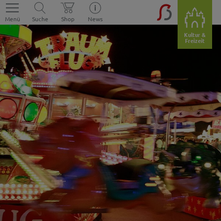
Menü
Suche
Shop
News
Kultur &
Freizeit