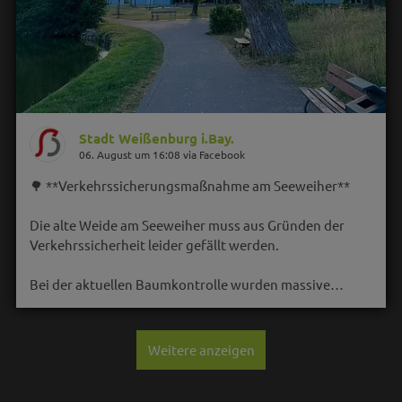
Stadt Weißenburg i.Bay.
06. August um 16:08 via Facebook
🌳 **Verkehrssicherungsmaßnahme am Seeweiher**
Die alte Weide am Seeweiher muss aus Gründen der
Verkehrssicherheit leider gefällt werden.
Bei der aktuellen Baumkontrolle wurden massive…
Weitere anzeigen