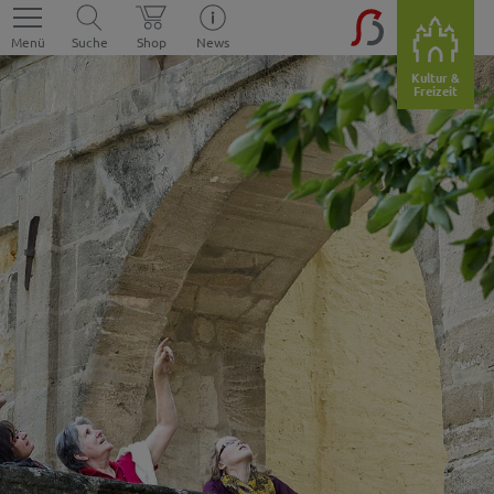
Menü
Suche
Shop
News
Kultur &
Freizeit