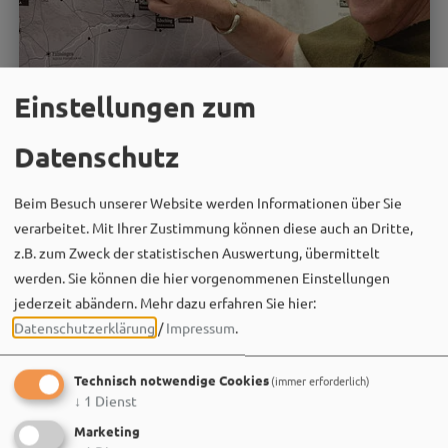
Einstellungen zum
Datenschutz
Beim Besuch unserer Website werden Informationen über Sie
verarbeitet. Mit Ihrer Zustimmung können diese auch an Dritte,
09.08.26
z.B. zum Zweck der statistischen Auswertung, übermittelt
werden. Sie können die hier vorgenommenen Einstellungen
RömerVisionen
jederzeit abändern.
Mehr dazu erfahren Sie hier:
Kostümführung im RömerMuseum
Datenschutzerklärung
/
Impressum
.
MEHR
Technisch notwendige Cookies
(immer erforderlich)
↓
1
Dienst
Marketing