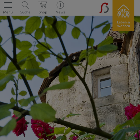
Menü
Suche
Shop
News
Leben &
Wohnen