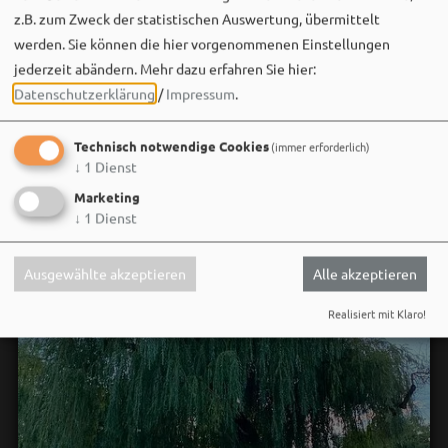
der im Kopf bleibt. 🌿🎵
z.B. zum Zweck der statistischen Auswertung, übermittelt
werden. Sie können die hier vorgenommenen Einstellungen
Wir sehen uns…
jederzeit abändern.
Mehr dazu erfahren Sie hier:
Datenschutzerklärung
/
Impressum
.
Technisch notwendige Cookies
(immer erforderlich)
↓
1
Dienst
Marketing
↓
1
Dienst
Ausgewählte akzeptieren
Alle akzeptieren
Realisiert mit Klaro!