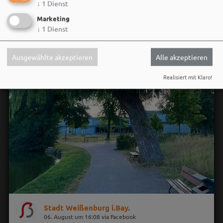
↓
1
Dienst
Marketing
↓
1
Dienst
Ausgewählte akzeptieren
Alle akzeptieren
Realisiert mit Klaro!
Stadt Weißenburg i.Bay.
06. August um 16:08 via Facebook