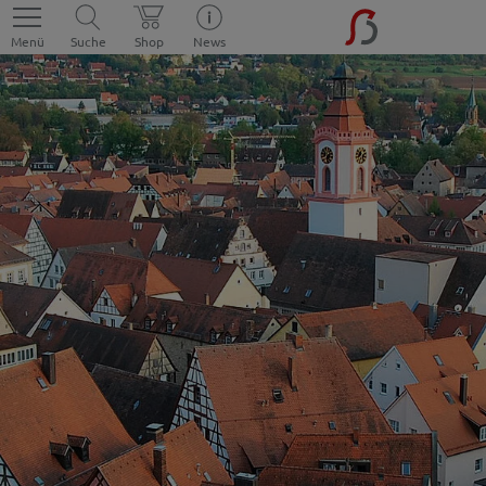
Menü
Suche
Shop
News