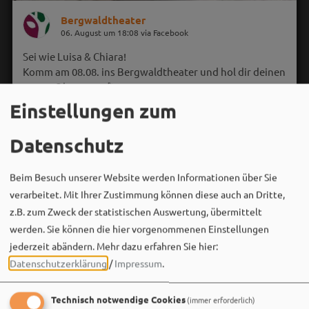
Bergwaldtheater
06. August um 18:08 via Facebook
Sei wie Luisa & Chiara!
Komm am 08.08. ins Bergwaldtheater und hol dir deinen
neuen Ohrwurm. 🎤✨
Einstellungen zum
Gute Musik, beste Stimmung und ein Sommerabend,
der im Kopf bleibt. 🌿🎵
Datenschutz
Wir sehen uns…
Beim Besuch unserer Website werden Informationen über Sie
verarbeitet. Mit Ihrer Zustimmung können diese auch an Dritte,
z.B. zum Zweck der statistischen Auswertung, übermittelt
werden. Sie können die hier vorgenommenen Einstellungen
jederzeit abändern.
Mehr dazu erfahren Sie hier:
Datenschutzerklärung
/
Impressum
.
Technisch notwendige Cookies
(immer erforderlich)