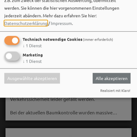
z.B. zum Zweck der statistischen Auswertung, übermittelt
werden. Sie können die hier vorgenommenen Einstellungen
jederzeit abändern.
Mehr dazu erfahren Sie hier:
Datenschutzerklärung
/
Impressum
.
Technisch notwendige Cookies
(immer erforderlich)
↓
1
Dienst
Marketing
↓
1
Dienst
Stadt Weißenburg i.Bay.
06. August um 16:08 via Facebook
Ausgewählte akzeptieren
Alle akzeptieren
🌳 **Verkehrssicherungsmaßnahme am Seeweiher**
Realisiert mit Klaro!
Die alte Weide am Seeweiher muss aus Gründen der
Verkehrssicherheit leider gefällt werden.
Bei der aktuellen Baumkontrolle wurden massive…