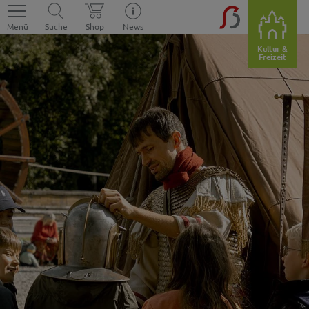
Menü
Suche
Shop
News
Kultur &
Freizeit