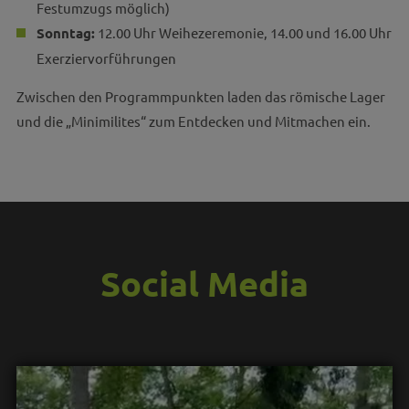
Festumzugs möglich)
Sonntag:
12.00 Uhr Weihezeremonie, 14.00 und 16.00 Uhr
Exerziervorführungen
Zwischen den Programmpunkten laden das römische Lager
und die „Minimilites“ zum Entdecken und Mitmachen ein.
Social Media