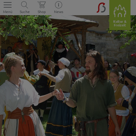
Menü
Suche
Shop
News
Kultur &
Freizeit