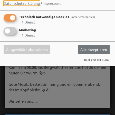
Datenschutzerklärung
/
Impressum
.
Technisch notwendige Cookies
(immer erforderlich)
↓
1
Dienst
Marketing
↓
1
Dienst
Bergwaldtheater
Ausgewählte akzeptieren
Alle akzeptieren
06. August um 18:08 via Facebook
Realisiert mit Klaro!
Sei wie Luisa & Chiara!
Komm am 08.08. ins Bergwaldtheater und hol dir deinen
neuen Ohrwurm. 🎤✨
Gute Musik, beste Stimmung und ein Sommerabend,
der im Kopf bleibt. 🌿🎵
Wir sehen uns…