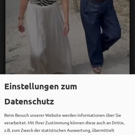
Einstellungen zum
Bergwaldtheater
06. August um 18:08 via Facebook
Datenschutz
Sei wie Luisa & Chiara!
Komm am 08.08. ins Bergwaldtheater und hol dir deinen
neuen Ohrwurm. 🎤✨
Beim Besuch unserer Website werden Informationen über Sie
verarbeitet. Mit Ihrer Zustimmung können diese auch an Dritte,
Gute Musik, beste Stimmung und ein Sommerabend,
z.B. zum Zweck der statistischen Auswertung, übermittelt
der im Kopf bleibt. 🌿🎵