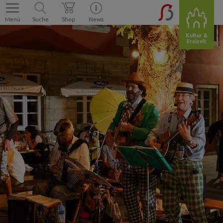
Menü
Suche
Shop
News
Kultur &
Freizeit