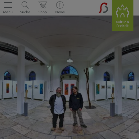
Menü
Suche
Shop
News
Kultur &
Freizeit