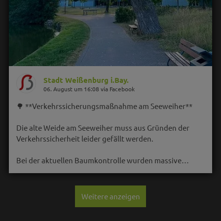
Stadt Weißenburg i.Bay.
06. August um 16:08 via Facebook
🌳 **Verkehrssicherungsmaßnahme am Seeweiher**
Die alte Weide am Seeweiher muss aus Gründen der
Verkehrssicherheit leider gefällt werden.
Bei der aktuellen Baumkontrolle wurden massive…
Weitere anzeigen