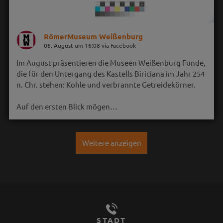
RömerMuseum Weißenburg
06. August um 16:08 via Facebook
Im August präsentieren die Museen Weißenburg Funde,
die für den Untergang des Kastells Biriciana im Jahr 254
n. Chr. stehen: Kohle und verbrannte Getreidekörner.
Auf den ersten Blick mögen…
Weitere anzeigen
STADT