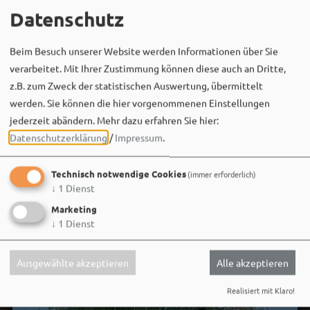
Datenschutz
Bergwaldtheater
Beim Besuch unserer Website werden Informationen über Sie
06. August um 18:08 via Facebook
verarbeitet. Mit Ihrer Zustimmung können diese auch an Dritte,
Sei wie Luisa & Chiara!
z.B. zum Zweck der statistischen Auswertung, übermittelt
Komm am 08.08. ins Bergwaldtheater und hol dir deinen
werden. Sie können die hier vorgenommenen Einstellungen
neuen Ohrwurm. 🎤✨
jederzeit abändern.
Mehr dazu erfahren Sie hier:
Datenschutzerklärung
/
Impressum
.
Gute Musik, beste Stimmung und ein Sommerabend,
der im Kopf bleibt. 🌿🎵
Technisch notwendige Cookies
(immer erforderlich)
Wir sehen uns…
↓
1
Dienst
Marketing
↓
1
Dienst
Ausgewählte akzeptieren
Alle akzeptieren
Realisiert mit Klaro!