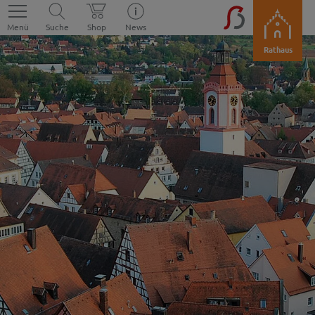
Menü
Suche
Shop
News
Rathaus