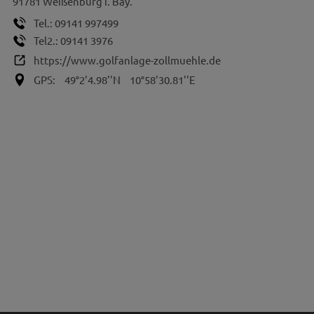
91781
Weißenburg i. Bay.
Tel.:
09141 997499
Tel2.:
09141 3976
https://www.golfanlage-zollmuehle.de
GPS:
49°2'4.98''N
10°58'30.81''E