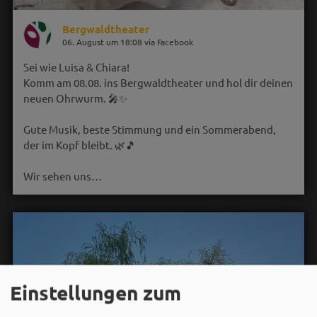
Bergwaldtheater
06. August um 18:08 via Facebook
Sei wie Luisa & Chiara!
Komm am 08.08. ins Bergwaldtheater und hol dir deinen
neuen Ohrwurm. 🎤✨
Gute Musik, beste Stimmung und ein Sommerabend,
der im Kopf bleibt. 🌿🎵
Wir sehen uns…
Einstellungen zum