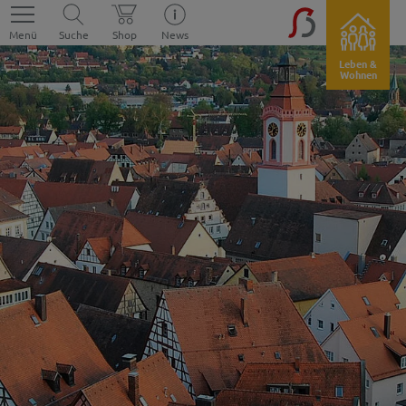
Menü
Suche
Shop
News
Leben &
Wohnen