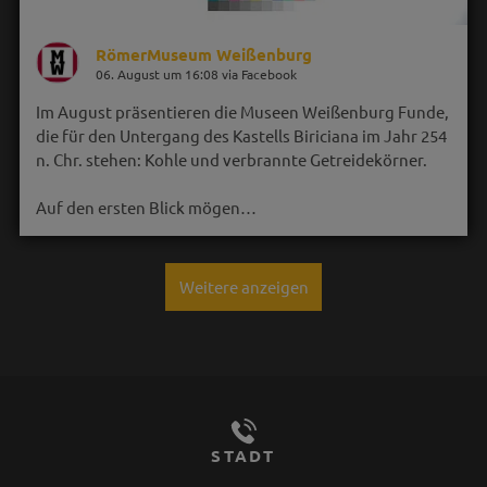
RömerMuseum Weißenburg
06. August um 16:08 via Facebook
Im August präsentieren die Museen Weißenburg Funde,
die für den Untergang des Kastells Biriciana im Jahr 254
n. Chr. stehen: Kohle und verbrannte Getreidekörner.
Auf den ersten Blick mögen…
Weitere anzeigen
STADT