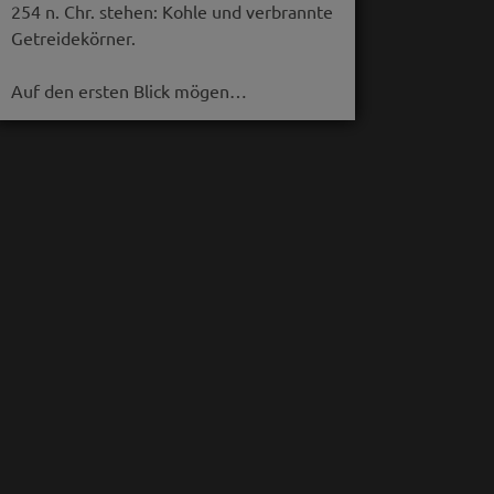
254 n. Chr. stehen: Kohle und verbrannte
Getreidekörner.
Auf den ersten Blick mögen…