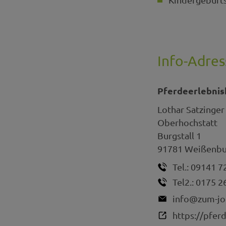
Info-Adres
Pferdeerlebnis
Lothar
Satzinger
Oberhochstatt
Burgstall 1
91781
Weißenbur
Tel.:
09141 7
Tel2.:
0175 2
info@zum-jo
https://pfer