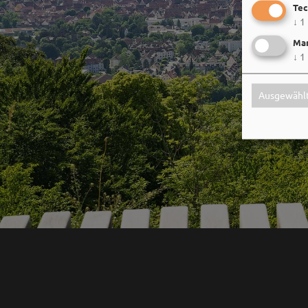
Tec
↓
1
Mar
↓
1
Ausgewählt