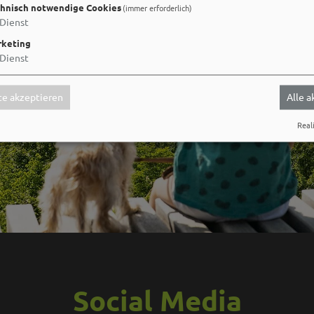
hnisch notwendige Cookies
(immer erforderlich)
Dienst
keting
Dienst
e akzeptieren
Alle 
Reali
Social Media