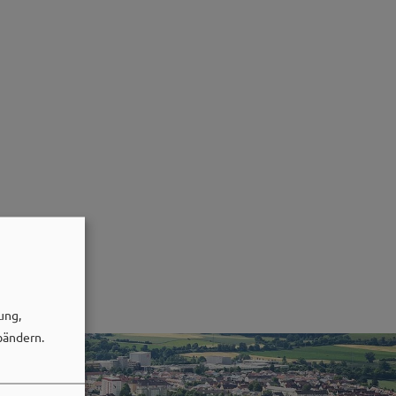
ung,
bändern.