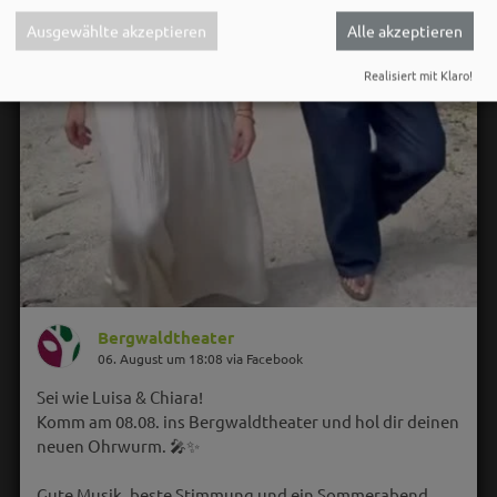
Ausgewählte akzeptieren
Alle akzeptieren
Realisiert mit Klaro!
Bergwaldtheater
06. August um 18:08 via Facebook
Sei wie Luisa & Chiara!
Komm am 08.08. ins Bergwaldtheater und hol dir deinen
neuen Ohrwurm. 🎤✨
Gute Musik, beste Stimmung und ein Sommerabend,