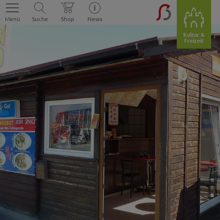
Menü
Suche
Shop
News
Kultur &
Freizeit