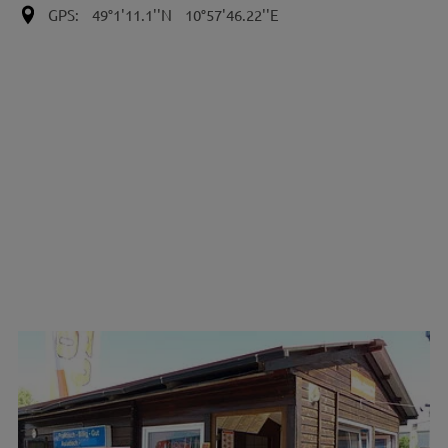
GPS:
49°1'11.1''N
10°57'46.22''E