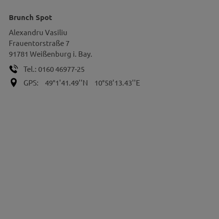
Brunch Spot
Alexandru
Vasiliu
Frauentorstraße 7
91781
Weißenburg i. Bay.
Tel.:
0160 46977-25
GPS:
49°1'41.49''N
10°58'13.43''E