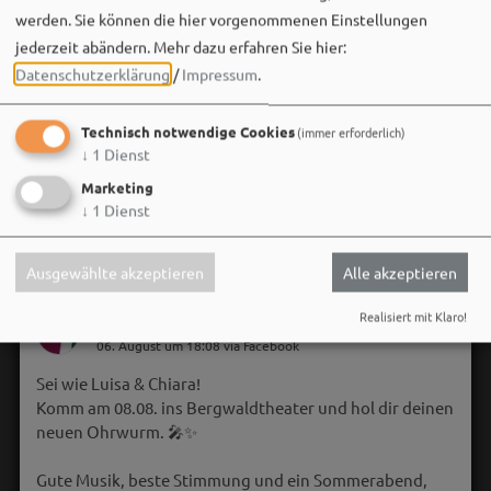
werden. Sie können die hier vorgenommenen Einstellungen
jederzeit abändern.
Mehr dazu erfahren Sie hier:
Datenschutzerklärung
/
Impressum
.
Technisch notwendige Cookies
(immer erforderlich)
↓
1
Dienst
Marketing
↓
1
Dienst
Ausgewählte akzeptieren
Alle akzeptieren
Realisiert mit Klaro!
Bergwaldtheater
06. August um 18:08 via Facebook
Sei wie Luisa & Chiara!
Komm am 08.08. ins Bergwaldtheater und hol dir deinen
neuen Ohrwurm. 🎤✨
Gute Musik, beste Stimmung und ein Sommerabend,