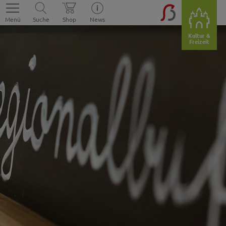
Menü
Suche
Shop
News
Kultur &
Freizeit