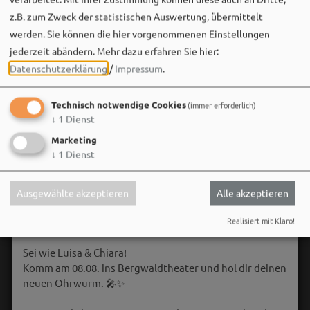
z.B. zum Zweck der statistischen Auswertung, übermittelt
werden. Sie können die hier vorgenommenen Einstellungen
jederzeit abändern.
Mehr dazu erfahren Sie hier:
Datenschutzerklärung
/
Impressum
.
Technisch notwendige Cookies
(immer erforderlich)
↓
1
Dienst
Marketing
↓
1
Dienst
Ausgewählte akzeptieren
Alle akzeptieren
Bergwaldtheater
Realisiert mit Klaro!
06. August um 18:08 via Facebook
Sei wie Luisa & Chiara!
Komm am 08.08. ins Bergwaldtheater und hol dir deinen
neuen Ohrwurm. 🎤✨