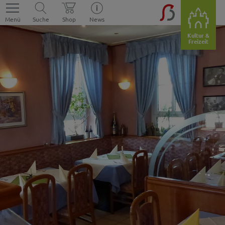
Menü
Suche
Shop
News
Kultur &
Freizeit