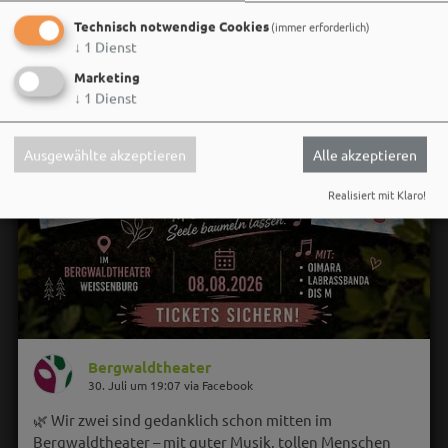
Technisch notwendige Cookies
(immer erforderlich)
↓
1
Dienst
Marketing
↓
1
Dienst
Ausgewählte akzeptieren
Alle akzeptieren
Realisiert mit Klaro!
Bergwaldtheater
30. Juli um 19:07 via Facebook
🌿 Wir zwei sind gedanklich schon mitten im
Bergwaldtheater – mit guter Musik, tollen Menschen