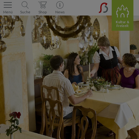
Menü
Suche
Shop
News
Kultur &
Freizeit