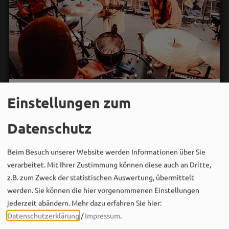
Bergwaldtheater
Einstellungen zum
01. August um 10:08 via Facebook
DIS M live beim Waldbaden mit Musik! 🌲🎸
Datenschutz
Am 08.08.2026 wird das Bergwaldtheater Weißenburg
Beim Besuch unserer Website werden Informationen über Sie
zur Bühne für einen unvergesslichen Sommerabend:
verarbeitet. Mit Ihrer Zustimmung können diese auch an Dritte,
Gemeinsam mit Labrassbanda und Oimara sorgen…
z.B. zum Zweck der statistischen Auswertung, übermittelt
werden. Sie können die hier vorgenommenen Einstellungen
jederzeit abändern.
Mehr dazu erfahren Sie hier:
Datenschutzerklärung
/
Impressum
.