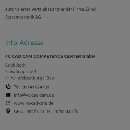
autorisierter Vertriebspartner der Firma Zünd
Systemtechnik AG
Info-Adresse
4C CAD CAM COMPETENCE CENTER GmbH
Erich
Roth
Schwärzgasse 3
91781
Weißenburg i. Bay.
Tel.:
09141 874700
info@4c-cad-cam.de
www.4c-cad-cam.de
GPS:
49°2'6.11''N
10°58'8.08''E