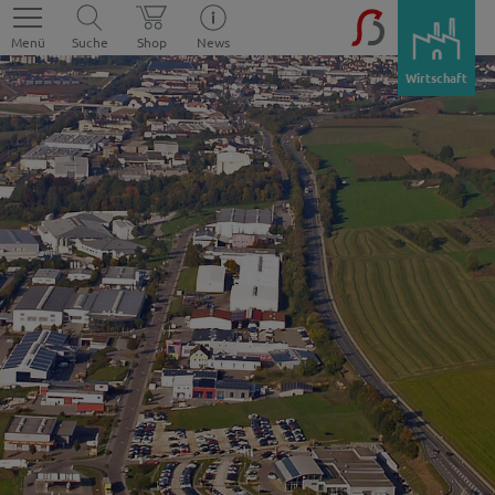
Menü
Suche
Shop
News
Wirtschaft