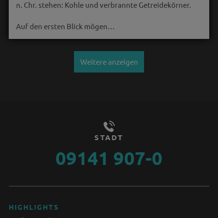
n. Chr. stehen: Kohle und verbrannte Getreidekörner.
Auf den ersten Blick mögen…
Weitere anzeigen
STADT
09141 907-0
HIGHLIGHTS