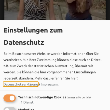
Einstellungen zum
Datenschutz
Beim Besuch unserer Website werden Informationen über Sie
verarbeitet. Mit Ihrer Zustimmung können diese auch an Dritte,
z.B. zum Zweck der statistischen Auswertung, übermittelt
werden. Sie können die hier vorgenommenen Einstellungen
jederzeit abändern.
Mehr dazu erfahren Sie hier:
Datenschutzerklärung
/
Impressum
.
Bergwaldtheater
06. August um 18:08 via Facebook
Technisch notwendige Cookies
(immer erforderlich)
Sei wie Luisa & Chiara!
↓
1
Dienst
Komm am 08.08. ins Bergwaldtheater und hol dir deinen
Marketing