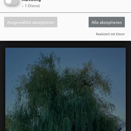
neuen Ohrwurm. 🎤✨
↓
1
Dienst
Gute Musik, beste Stimmung und ein Sommerabend,
der im Kopf bleibt. 🌿🎵
Ausgewählte akzeptieren
Alle akzeptieren
Wir sehen uns…
Realisiert mit Klaro!