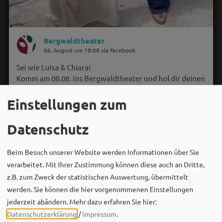
Bergwaldtheater
06. August um 18:08 via Facebook
Sei wie Luisa & Chiara!
Komm am 08.08. ins Bergwaldtheater und hol dir deinen
neuen Ohrwurm. 🎤✨
Einstellungen zum
Gute Musik, beste Stimmung und ein Sommerabend,
der im Kopf bleibt. 🌿🎵
Datenschutz
Wir sehen uns…
Beim Besuch unserer Website werden Informationen über Sie
verarbeitet. Mit Ihrer Zustimmung können diese auch an Dritte,
z.B. zum Zweck der statistischen Auswertung, übermittelt
werden. Sie können die hier vorgenommenen Einstellungen
jederzeit abändern.
Mehr dazu erfahren Sie hier:
Datenschutzerklärung
/
Impressum
.