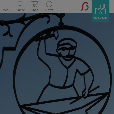
Menü
Suche
Shop
News
Wirtschaft