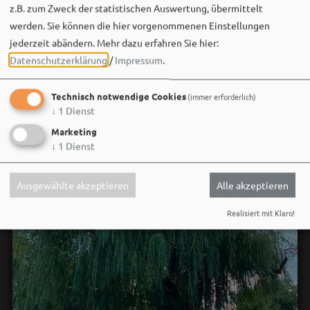
der im Kopf bleibt. 🌿🎵
z.B. zum Zweck der statistischen Auswertung, übermittelt
werden. Sie können die hier vorgenommenen Einstellungen
Wir sehen uns…
jederzeit abändern.
Mehr dazu erfahren Sie hier:
Datenschutzerklärung
/
Impressum
.
Technisch notwendige Cookies
(immer erforderlich)
↓
1
Dienst
Marketing
↓
1
Dienst
Ausgewählte akzeptieren
Alle akzeptieren
Realisiert mit Klaro!