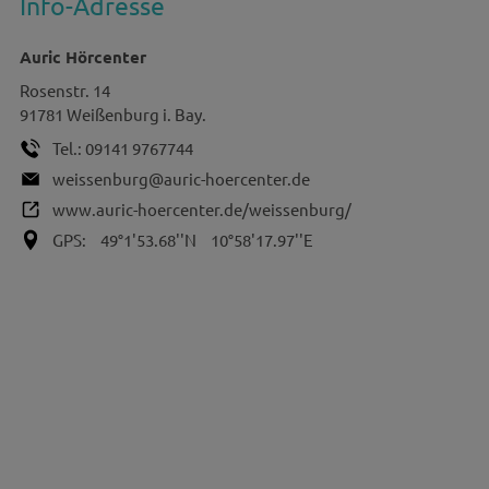
Info-Adresse
Auric Hörcenter
Rosenstr. 14
91781
Weißenburg i. Bay.
Tel.:
09141 9767744
weissenburg@auric-hoercenter.de
www.auric-hoercenter.de/weissenburg/
GPS:
49°1'53.68''N
10°58'17.97''E