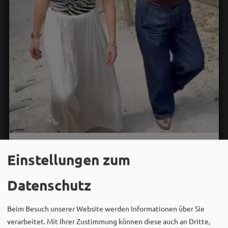
Bergwaldtheater
Einstellungen zum
06. August um 18:08 via Facebook
Sei wie Luisa & Chiara!
Datenschutz
Komm am 08.08. ins Bergwaldtheater und hol dir deinen
neuen Ohrwurm. 🎤✨
Beim Besuch unserer Website werden Informationen über Sie
Gute Musik, beste Stimmung und ein Sommerabend,
verarbeitet. Mit Ihrer Zustimmung können diese auch an Dritte,