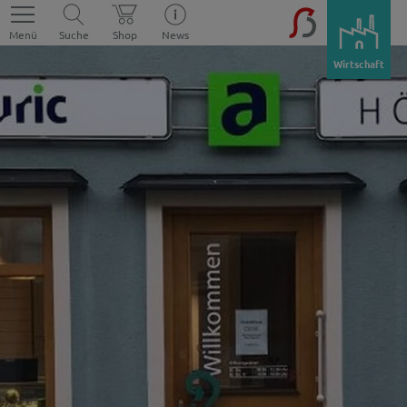
Menü
Suche
Shop
News
Wirtschaft