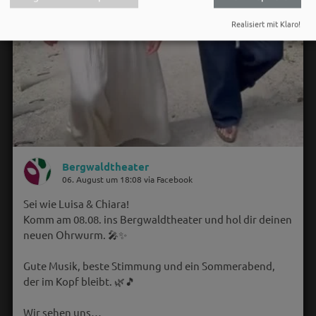
Realisiert mit Klaro!
Bergwaldtheater
06. August um 18:08 via Facebook
Sei wie Luisa & Chiara!
Komm am 08.08. ins Bergwaldtheater und hol dir deinen
neuen Ohrwurm. 🎤✨
Gute Musik, beste Stimmung und ein Sommerabend,
der im Kopf bleibt. 🌿🎵
Wir sehen uns…