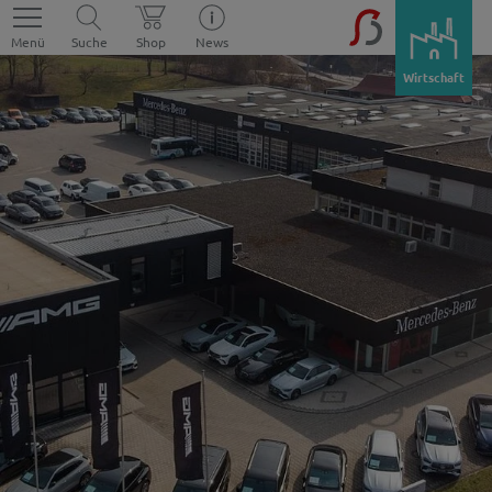
Menü
Suche
Shop
News
Wirtschaft