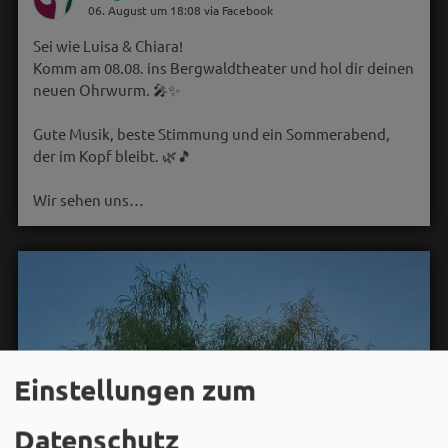
06. August um 18:08 via Facebook
Sei wie Luisa & Chiara!
Komm am 08.08. ins Bergwaldtheater und hol dir deinen
neuen Ohrwurm. 🎤✨
Gute Musik, beste Stimmung und ein Sommerabend,
der im Kopf bleibt. 🌿🎵
Wir sehen uns…
Einstellungen zum
Datenschutz