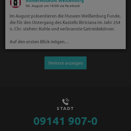
RömerMuseum Weißenburg
06. August um 16:08 via Facebook
Im August präsentieren die Museen Weißenburg Funde,
die für den Untergang des Kastells Biriciana im Jahr 254
n. Chr. stehen: Kohle und verbrannte Getreidekörner.
Auf den ersten Blick mögen…
Weitere anzeigen
STADT
09141 907-0