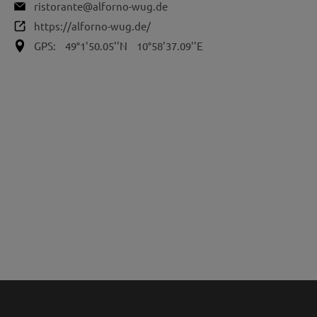
ristorante@alforno-wug.de
https://alforno-wug.de/
GPS:
49°1'50.05''N
10°58'37.09''E