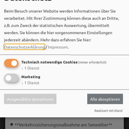
Beim Besuch unserer Website werden Informationen über Sie
verarbeitet. Mit Ihrer Zustimmung können diese auch an Dritte,
z.B. zum Zweck der statistischen Auswertung, übermittelt
werden. Sie können die hier vorgenommenen Einstellungen
jederzeit abändern.
Mehr dazu erfahren Sie hier:
Datenschutzerklärung
/
Impressum
.
Technisch notwendige Cookies
(immer erforderlich)
↓
1
Dienst
Marketing
↓
1
Dienst
Ausgewählte akzeptieren
Alle akzeptieren
Stadt Weißenburg i.Bay.
Realisiert mit Klaro!
06. August um 16:08 via Facebook
🌳 **Verkehrssicherungsmaßnahme am Seeweiher**