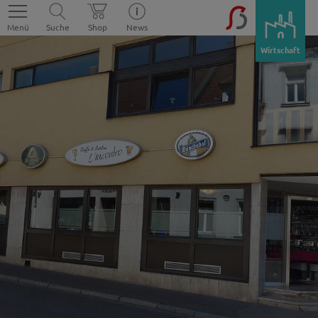
Menü
Suche
Shop
News
Wirtschaft