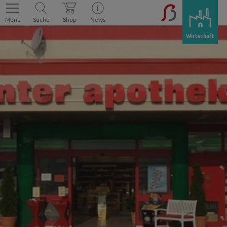
Menü
Suche
Shop
News
Wirtschaft