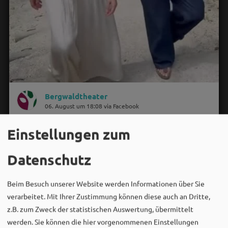
Bergwaldtheater
06. August um 18:08 via Facebook
Sei wie Luisa & Chiara!
Einstellungen zum
Komm am 08.08. ins Bergwaldtheater und hol dir deinen
neuen Ohrwurm. 🎤✨
Datenschutz
Gute Musik, beste Stimmung und ein Sommerabend,
der im Kopf bleibt. 🌿🎵
Beim Besuch unserer Website werden Informationen über Sie
verarbeitet. Mit Ihrer Zustimmung können diese auch an Dritte,
Wir sehen uns…
z.B. zum Zweck der statistischen Auswertung, übermittelt
werden. Sie können die hier vorgenommenen Einstellungen