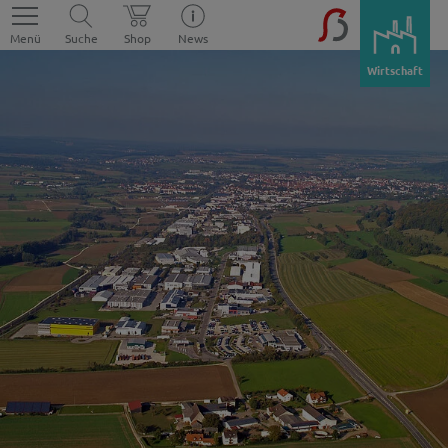
Menü
Suche
Shop
News
Wirtschaft