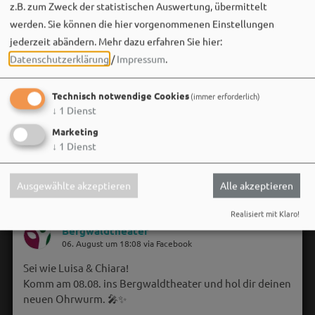
z.B. zum Zweck der statistischen Auswertung, übermittelt
werden. Sie können die hier vorgenommenen Einstellungen
jederzeit abändern.
Mehr dazu erfahren Sie hier:
Datenschutzerklärung
/
Impressum
.
Technisch notwendige Cookies
(immer erforderlich)
↓
1
Dienst
Marketing
↓
1
Dienst
Ausgewählte akzeptieren
Alle akzeptieren
Realisiert mit Klaro!
Bergwaldtheater
06. August um 18:08 via Facebook
Sei wie Luisa & Chiara!
Komm am 08.08. ins Bergwaldtheater und hol dir deinen
neuen Ohrwurm. 🎤✨