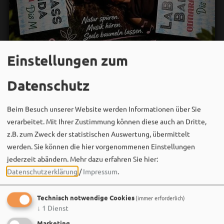
Einstellungen zum
Datenschutz
Bergwaldtheater
Beim Besuch unserer Website werden Informationen über Sie
30. Juli um 19:07 via Facebook
verarbeitet. Mit Ihrer Zustimmung können diese auch an Dritte,
🌿 Wir zwei sind gedanklich schon mitten im
z.B. zum Zweck der statistischen Auswertung, übermittelt
Bergwaldtheater – mit guter Musik, tollen Menschen
werden. Sie können die hier vorgenommenen Einstellungen
und jeder Menge guter Laune!
jederzeit abändern.
Mehr dazu erfahren Sie hier:
Datenschutzerklärung
/
Impressum
.
Am 08.08.2026 heißt es: Waldbaden mit Musik –
abschalten,…
Technisch notwendige Cookies
(immer erforderlich)
↓
1
Dienst
Marketing