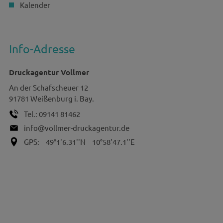
Kalender
Info-Adresse
Druckagentur Vollmer
An der Schafscheuer 12
91781
Weißenburg i. Bay.
Tel.:
09141 81462
info@vollmer-druckagentur.de
GPS:
49°1'6.31''N
10°58'47.1''E