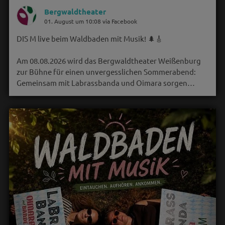
Bergwaldtheater
01. August um 10:08 via Facebook
DIS M live beim Waldbaden mit Musik! 🌲🎸
Am 08.08.2026 wird das Bergwaldtheater Weißenburg
zur Bühne für einen unvergesslichen Sommerabend:
Gemeinsam mit Labrassbanda und Oimara sorgen…