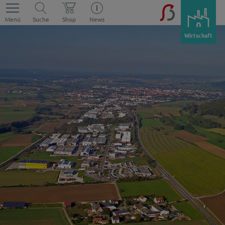
Menü
Suche
Shop
News
Wirtschaft