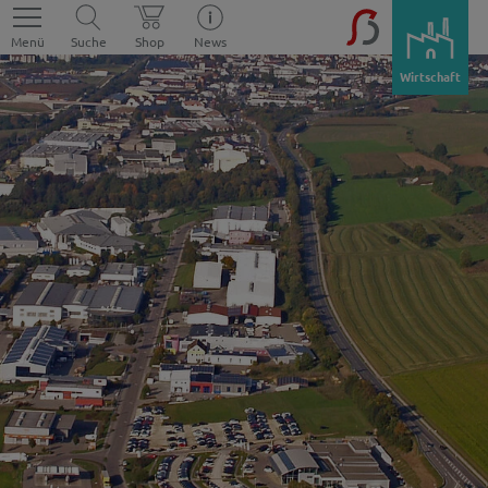
Menü
Suche
Shop
News
Wirtschaft