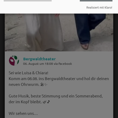
Realisiert mit Klaro!
Bergwaldtheater
06. August um 18:08 via Facebook
Sei wie Luisa & Chiara!
Komm am 08.08. ins Bergwaldtheater und hol dir deinen
neuen Ohrwurm. 🎤✨
Gute Musik, beste Stimmung und ein Sommerabend,
der im Kopf bleibt. 🌿🎵
Wir sehen uns…