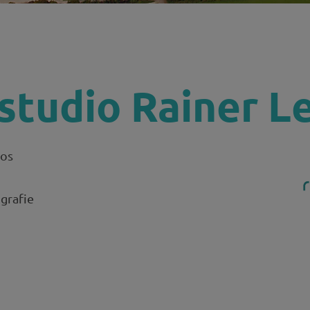
H
studio Rainer L
tos
ografie