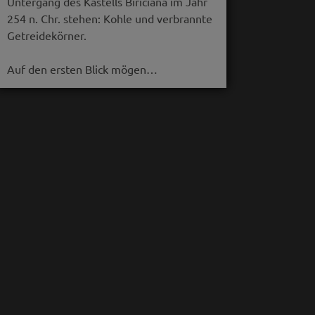
Untergang des Kastells Biriciana im Jahr
254 n. Chr. stehen: Kohle und verbrannte
Getreidekörner.
Auf den ersten Blick mögen…