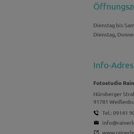
Öffnungsz
Dienstag bis Sam
Dienstag, Donner
Info-Adres
Fotostudio Rai
Nürnberger Stra
91781
Weißenbur
Tel.:
09141 9
info@rainerl
www.rainerle