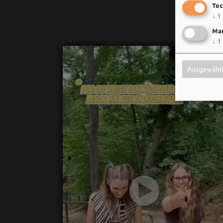
Tec
↓
1
Mar
↓
1
Ausgewählt