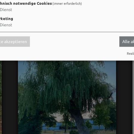
hnisch notwendige Cookies
(immer erforderlich)
Dienst
keting
Dienst
e akzeptieren
Alle 
Reali