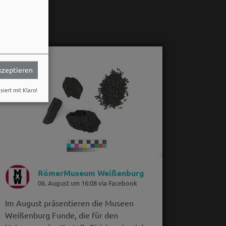
akzeptieren
siert mit Klaro!
RömerMuseum Weißenburg
06. August um 16:08 via Facebook
Im August präsentieren die Museen
Weißenburg Funde, die für den