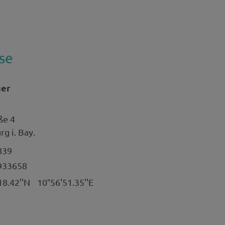
se
ger
ße 4
g i. Bay.
839
933658
18.42''N
10°56'51.35''E