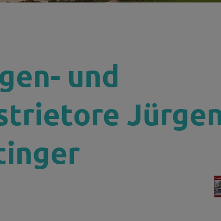
H
gen- und
strietore Jürge
tinger