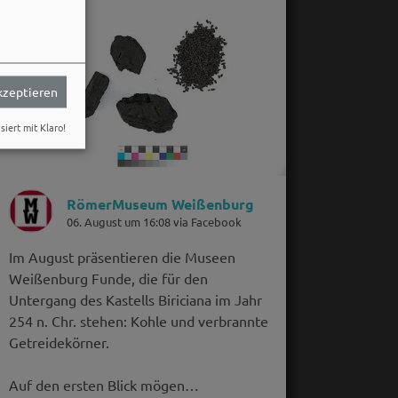
akzeptieren
siert mit Klaro!
RömerMuseum Weißenburg
06. August um 16:08 via Facebook
Im August präsentieren die Museen
Weißenburg Funde, die für den
Untergang des Kastells Biriciana im Jahr
254 n. Chr. stehen: Kohle und verbrannte
Getreidekörner.
Auf den ersten Blick mögen…