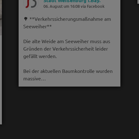
Stadt Weißenburg i.Bay.
06. August um 16:08 via Facebook
🌳 **Verkehrssicherungsmaßnahme am
Seeweiher**
Die alte Weide am Seeweiher muss aus
Gründen der Verkehrssicherheit leider
gefällt werden.
Bei der aktuellen Baumkontrolle wurden
massive…