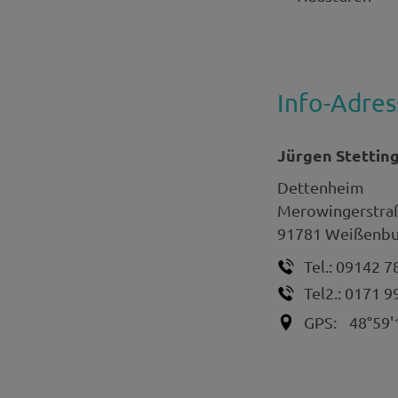
Info-Adres
Jürgen Stettin
Dettenheim
Merowingerstra
91781
Weißenbur
Tel.:
09142 7
Tel2.:
0171 9
GPS:
48°59'