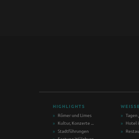
HIGHLIGHTS
WEISS
Römer und Limes
Tagen 
Kultur, Konzerte ...
Hotel 
Stadtführungen
Restau
Festung Wülzburg