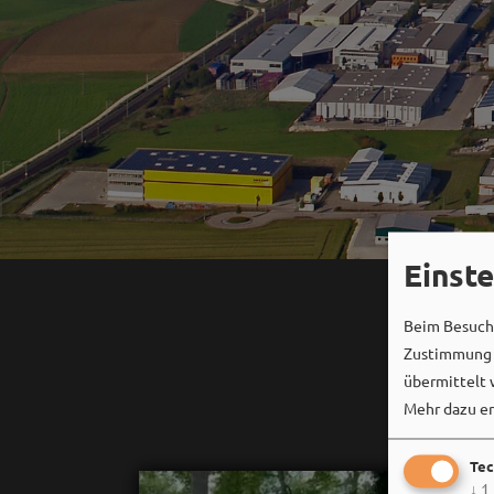
Einst
Beim Besuch 
Zustimmung k
übermittelt 
Mehr dazu er
Tec
↓
1