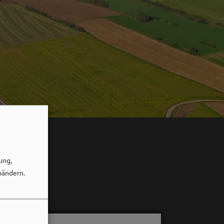
ung,
bändern.