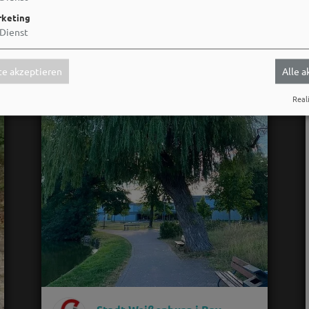
keting
Dienst
e akzeptieren
Alle 
Reali