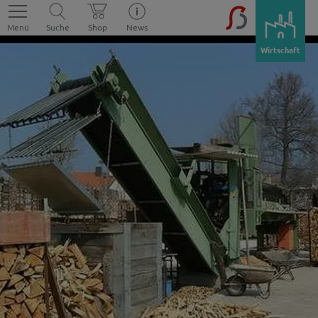
Menü
Suche
Shop
News
Wirtschaft