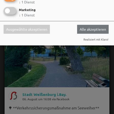
↓
1
Dienst
Marketing
↓
1
Dienst
Ausgewählte akzeptieren
Alle akzeptieren
Realisiert mit Klaro!
Stadt Weißenburg i.Bay.
06. August um 16:08 via Facebook
🌳 **Verkehrssicherungsmaßnahme am Seeweiher**