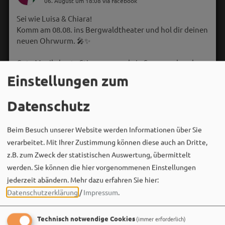
06. August um 18:08 via Facebook
Sei wie Luisa & Chiara!
Komm am 08.08. ins Bergwaldtheater und hol dir deinen
neuen Ohrwurm. 🎤✨
Gute Musik, beste Stimmung und ein Sommerabend,
der im Kopf bleibt. 🌿🎵
Einstellungen zum
Wir sehen uns…
Datenschutz
Beim Besuch unserer Website werden Informationen über Sie
verarbeitet. Mit Ihrer Zustimmung können diese auch an Dritte,
z.B. zum Zweck der statistischen Auswertung, übermittelt
werden. Sie können die hier vorgenommenen Einstellungen
jederzeit abändern.
Mehr dazu erfahren Sie hier:
Datenschutzerklärung
/
Impressum
.
Technisch notwendige Cookies
(immer erforderlich)