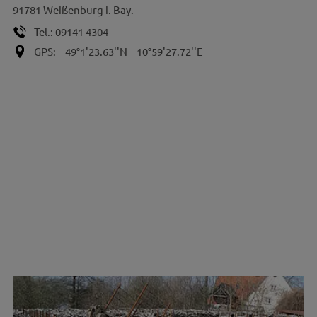
91781
Weißenburg i. Bay.
Tel.:
09141 4304
GPS:
49°1'23.63''N
10°59'27.72''E