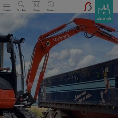
Menü
Suche
Shop
News
Wirtschaft