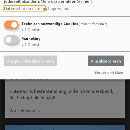
jederzeit abändern.
Mehr dazu erfahren Sie hier:
Datenschutzerklärung
/
Impressum
.
Technisch notwendige Cookies
(immer erforderlich)
↓
1
Dienst
Marketing
↓
1
Dienst
Bergwaldtheater
06. August um 18:08 via Facebook
Ausgewählte akzeptieren
Alle akzeptieren
Sei wie Luisa & Chiara!
Komm am 08.08. ins Bergwaldtheater und hol dir deinen
Realisiert mit Klaro!
neuen Ohrwurm. 🎤✨
Gute Musik, beste Stimmung und ein Sommerabend,
der im Kopf bleibt. 🌿🎵
Wir sehen uns…