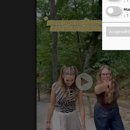
↓
1
Mar
↓
1
Ausgewählt