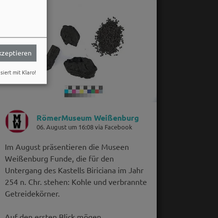
akzeptieren
siert mit Klaro!
RömerMuseum Weißenburg
06. August um 16:08 via Facebook
Im August präsentieren die Museen
Weißenburg Funde, die für den
Untergang des Kastells Biriciana im Jahr
254 n. Chr. stehen: Kohle und verbrannte
Getreidekörner.
Auf den ersten Blick mögen…