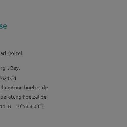
se
arl
Hölzel
g i. Bay.
7621-31
eberatung-hoelzel.de
beratung-hoelzel.de
.11''N
10°58'8.08''E