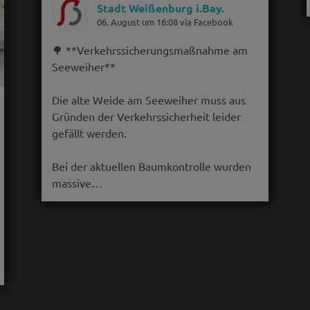
Stadt Weißenburg i.Bay.
06. August um 16:08 via Facebook
🌳 **Verkehrssicherungsmaßnahme am
Seeweiher**
Die alte Weide am Seeweiher muss aus
Gründen der Verkehrssicherheit leider
gefällt werden.
Bei der aktuellen Baumkontrolle wurden
massive…