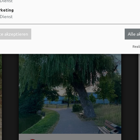
Dienst
keting
Dienst
e akzeptieren
Alle 
Reali