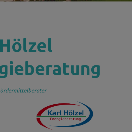
H
 Hölzel
gieberatung
Fördermittelberater