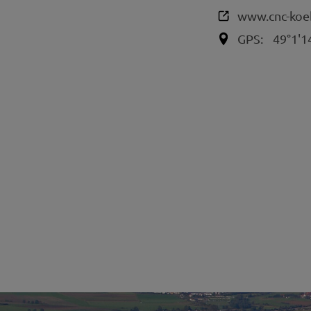
www.cnc-koe
GPS:
49°1'1