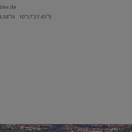
bler.de
4.58''N
10°57'27.45''E