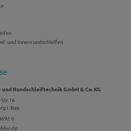
ce
eifen
d- und Innenrundschleifen
se
- und Rundschleiftechnik GmbH & Co. KG
-Str.16
g i. Bay.
4692-0
bler.de