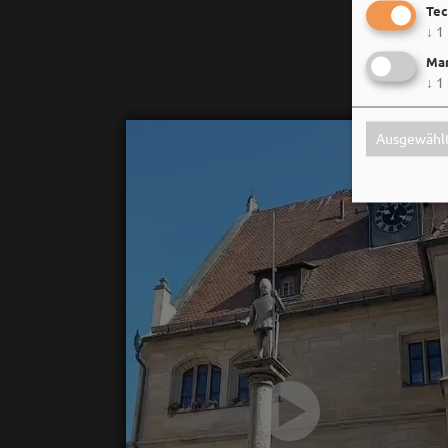
Tec
↓
1
Mar
↓
1
Ausgewählt