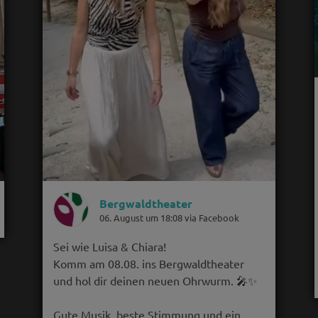
Bergwaldtheater
06. August um 18:08 via Facebook
Sei wie Luisa & Chiara!
Komm am 08.08. ins Bergwaldtheater
und hol dir deinen neuen Ohrwurm. 🎤✨
Gute Musik, beste Stimmung und ein