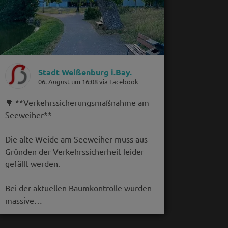
Stadt Weißenburg i.Bay.
06. August um 16:08 via Facebook
🌳 **Verkehrssicherungsmaßnahme am
Seeweiher**
Die alte Weide am Seeweiher muss aus
Gründen der Verkehrssicherheit leider
gefällt werden.
Bei der aktuellen Baumkontrolle wurden
massive…