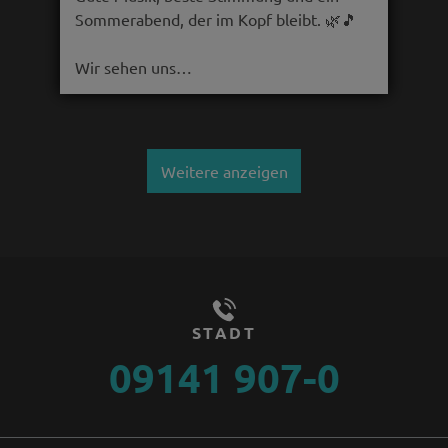
Sommerabend, der im Kopf bleibt. 🌿🎵
Wir sehen uns…
Weitere anzeigen
STADT
09141 907-0