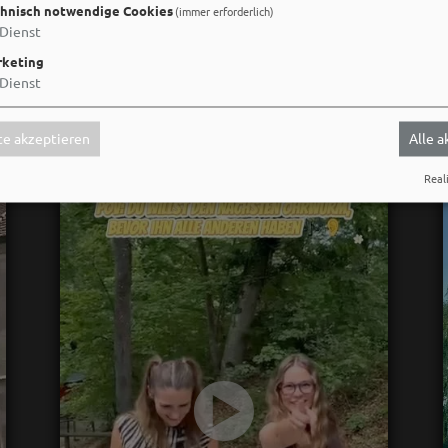
Social Media
hnisch notwendige Cookies
(immer erforderlich)
Dienst
keting
Dienst
e akzeptieren
Alle 
Reali