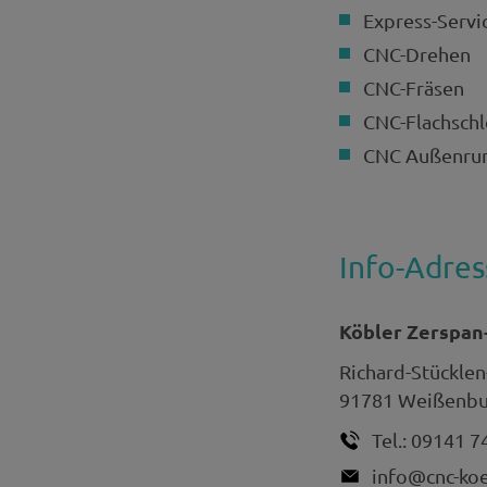
Express-Servi
CNC-Drehen
CNC-Fräsen
CNC-Flachschl
CNC Außenrun
Info-Adres
Köbler Zerspan
Richard-Stücklen
91781
Weißenbur
Tel.:
09141 7
info@cnc-koe