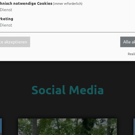
hnisch notwendige Cookies
(immer erforderlich)
Dienst
keting
Dienst
e akzeptieren
Alle 
Reali
Social Media