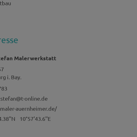
stbau
resse
efan Malerwerkstatt
57
g i. Bay.
783
stefan@t-online.de
.maler-auernheimer.de/
4.38''N
10°57'43.6''E