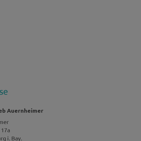
se
ieb Auernheimer
mer
 17a
g i. Bay.