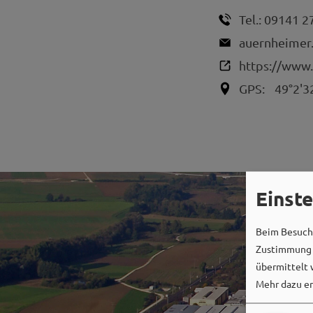
Tel.:
09141 2
auernheimer.
https://www
GPS:
49°2'3
Einst
Beim Besuch 
Zustimmung k
übermittelt 
Mehr dazu er