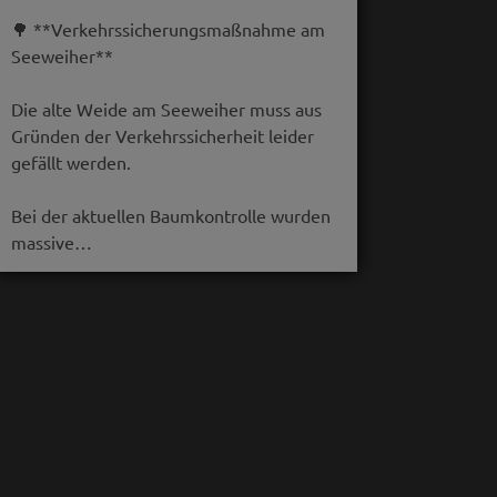
🌳 **Verkehrssicherungsmaßnahme am
Seeweiher**
Die alte Weide am Seeweiher muss aus
Gründen der Verkehrssicherheit leider
gefällt werden.
Bei der aktuellen Baumkontrolle wurden
massive…