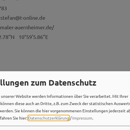
783
stefan@t-online.de
.maler-auernheimer.de/
2.78''N
10°59'5.86''E
ellungen zum Datenschutz
unserer Website werden Informationen über Sie verarbeitet. Mit Ihrer
önnen diese auch an Dritte, z.B. zum Zweck der statistischen Auswert
werden. Sie können die hier vorgenommenen Einstellungen jederzeit a
fahren Sie hier:
Datenschutzerklärung
/
Impressum
.