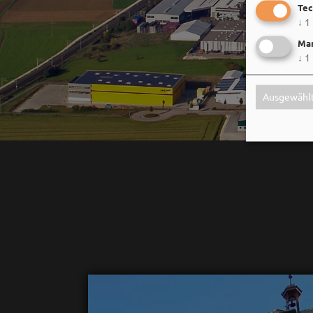
Tec
↓
1
Mar
↓
1
Ausgewählt