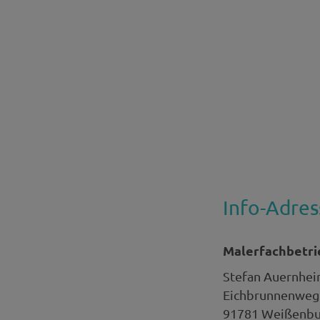
Info-Adres
Malerfachbetr
Stefan
Auernhei
Eichbrunnenweg
91781
Weißenbur