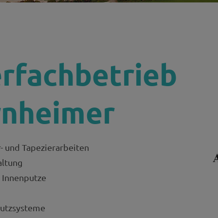
H
rfachbetrieb
nheimer
r- und Tapezierarbeiten
altung
 Innenputze
utzsysteme