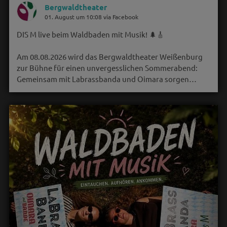
Bergwaldtheater
01. August um 10:08 via Facebook
DIS M live beim Waldbaden mit Musik! 🌲🎸
Am 08.08.2026 wird das Bergwaldtheater Weißenburg
zur Bühne für einen unvergesslichen Sommerabend:
Gemeinsam mit Labrassbanda und Oimara sorgen…