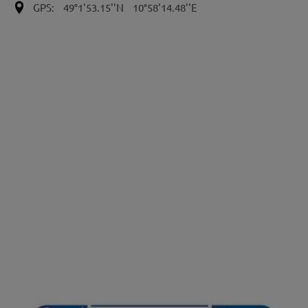
GPS:
49°1'53.15''N
10°58'14.48''E