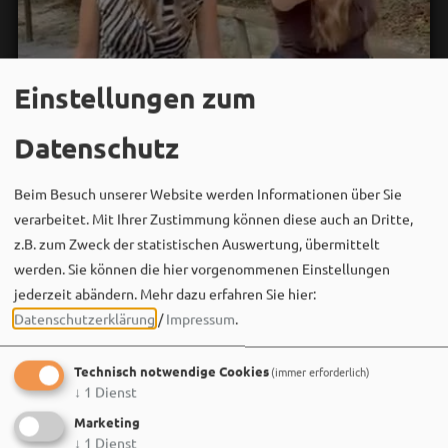
Einstellungen zum
Datenschutz
Beim Besuch unserer Website werden Informationen über Sie
verarbeitet. Mit Ihrer Zustimmung können diese auch an Dritte,
z.B. zum Zweck der statistischen Auswertung, übermittelt
werden. Sie können die hier vorgenommenen Einstellungen
jederzeit abändern.
Mehr dazu erfahren Sie hier:
Datenschutzerklärung
/
Impressum
.
Bergwaldtheater
06. August um 18:08 via Facebook
Technisch notwendige Cookies
(immer erforderlich)
↓
1
Dienst
Sei wie Luisa & Chiara!
Marketing
Komm am 08.08. ins Bergwaldtheater und hol dir deinen
↓
1
Dienst
neuen Ohrwurm. 🎤✨