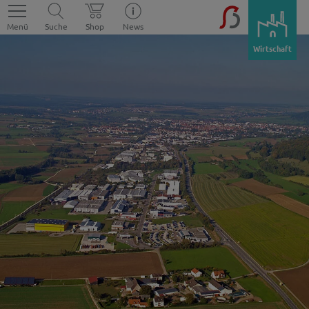
Menü
Suche
Shop
News
Wirtschaft