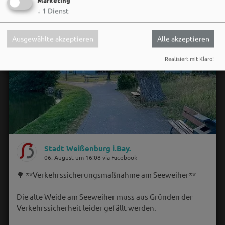
↓
1
Dienst
Ausgewählte akzeptieren
Alle akzeptieren
Realisiert mit Klaro!
Stadt Weißenburg i.Bay.
06. August um 16:08 via Facebook
🌳 **Verkehrssicherungsmaßnahme am Seeweiher**
Die alte Weide am Seeweiher muss aus Gründen der
Verkehrssicherheit leider gefällt werden.