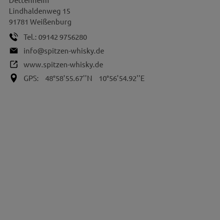
Lindhaldenweg 15
91781
Weißenburg
Tel.:
09142 9756280
info@spitzen-whisky.de
www.spitzen-whisky.de
GPS:
48°58'55.67''N
10°56'54.92''E