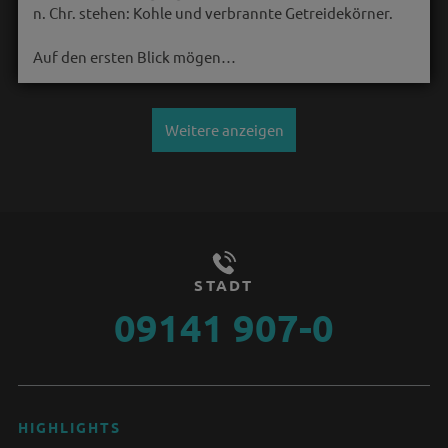
n. Chr. stehen: Kohle und verbrannte Getreidekörner.
Auf den ersten Blick mögen…
Weitere anzeigen
STADT
09141 907-0
HIGHLIGHTS