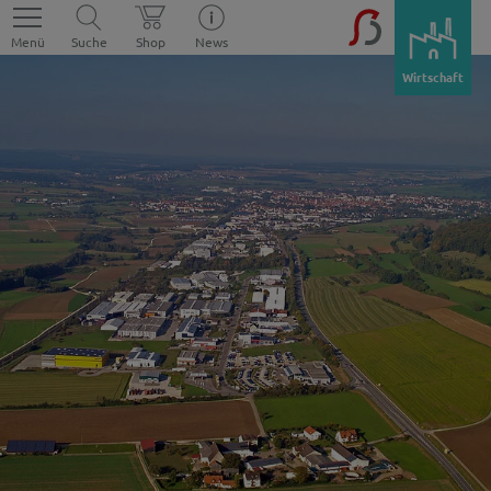
Menü
Suche
Shop
News
Wirtschaft