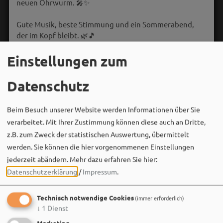
neuen Ohrwurm. 🎤✨
Gute Musik, beste Stimmung und ein Sommerabend,
der im Kopf bleibt. 🌿🎵
Einstellungen zum
Wir sehen uns…
Datenschutz
Beim Besuch unserer Website werden Informationen über Sie
verarbeitet. Mit Ihrer Zustimmung können diese auch an Dritte,
z.B. zum Zweck der statistischen Auswertung, übermittelt
werden. Sie können die hier vorgenommenen Einstellungen
jederzeit abändern.
Mehr dazu erfahren Sie hier:
Datenschutzerklärung
/
Impressum
.
Technisch notwendige Cookies
(immer erforderlich)
↓
1
Dienst
Marketing