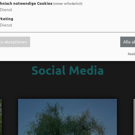
hnisch notwendige Cookies
(immer erforderlich)
Dienst
keting
Dienst
e akzeptieren
Alle 
Reali
Social Media