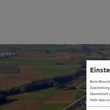
Einst
Beim Besuch 
Zustimmung k
übermittelt 
Mehr dazu er