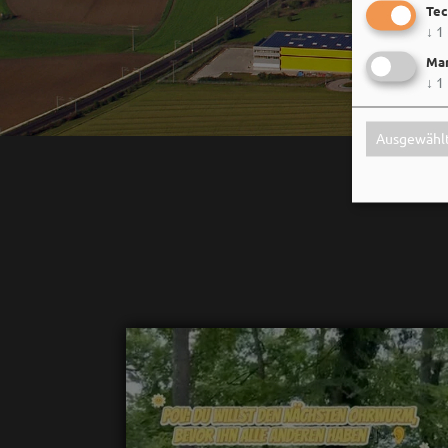
Tec
↓
1
Mar
↓
1
Ausgewählt