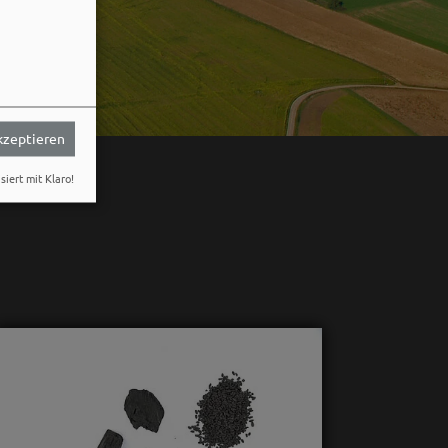
akzeptieren
siert mit Klaro!