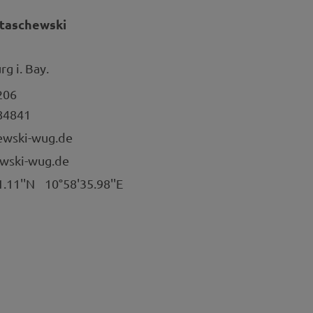
Staschewski
g i. Bay.
206
84841
ewski-wug.de
wski-wug.de
1.11''N
10°58'35.98''E