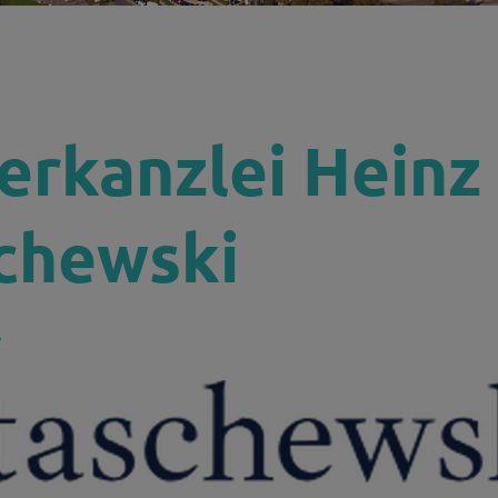
H
erkanzlei Heinz
chewski