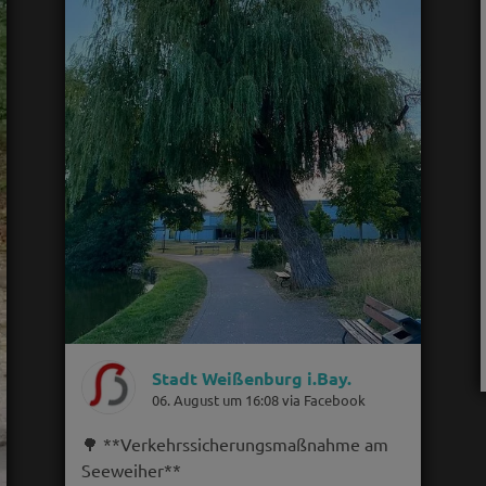
Stadt Weißenburg i.Bay.
06. August um 16:08 via Facebook
🌳 **Verkehrssicherungsmaßnahme am
Seeweiher**