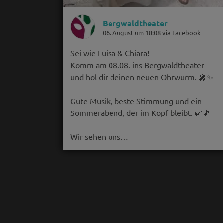
Bergwaldtheater
06. August um 18:08 via Facebook
Sei wie Luisa & Chiara!
Komm am 08.08. ins Bergwaldtheater
und hol dir deinen neuen Ohrwurm. 🎤✨
Gute Musik, beste Stimmung und ein
Sommerabend, der im Kopf bleibt. 🌿🎵
Wir sehen uns…