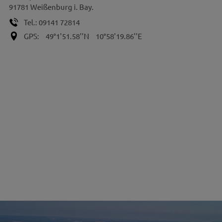
91781
Weißenburg i. Bay.
Tel.:
09141 72814
GPS:
49°1'51.58''N
10°58'19.86''E