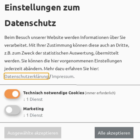
Einstellungen zum
Datenschutz
Beim Besuch unserer Website werden Informationen über Sie
verarbeitet. Mit Ihrer Zustimmung können diese auch an Dritte,
z.B. zum Zweck der statistischen Auswertung, übermittelt
werden. Sie können die hier vorgenommenen Einstellungen
Bergwaldtheater
jederzeit abändern.
Mehr dazu erfahren Sie hier:
06. August um 18:08 via Facebook
Datenschutzerklärung
/
Impressum
.
Sei wie Luisa & Chiara!
Komm am 08.08. ins Bergwaldtheater und hol dir deinen
Technisch notwendige Cookies
neuen Ohrwurm. 🎤✨
(immer erforderlich)
↓
1
Dienst
Gute Musik, beste Stimmung und ein Sommerabend,
Marketing
der im Kopf bleibt. 🌿🎵
↓
1
Dienst
Wir sehen uns…
Ausgewählte akzeptieren
Alle akzeptieren