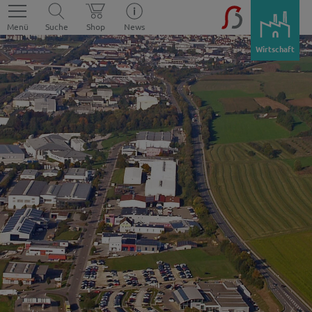
Menü
Suche
Shop
News
Wirtschaft