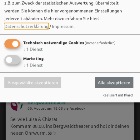
z.B. zum Zweck der statistischen Auswertung, übermittelt
werden. Sie können die hier vorgenommenen Einstellungen
jederzeit abändern.
Mehr dazu erfahren Sie hier:
Datenschutzerklärung
/
Impressum
.
Technisch notwendige Cookies
(immer erforderlich)
↓
1
Dienst
Marketing
↓
1
Dienst
Ausgewählte akzeptieren
Alle akzeptieren
Realisiert mit Klaro!
Bergwaldtheater
06. August um 18:08 via Facebook
Sei wie Luisa & Chiara!
Komm am 08.08. ins Bergwaldtheater und hol dir deinen
neuen Ohrwurm. 🎤✨