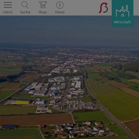
Menü
Suche
Shop
News
Wirtschaft