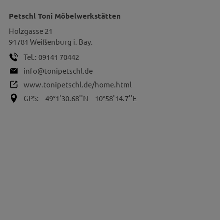
Petschl Toni Möbelwerkstätten
Holzgasse 21
91781
Weißenburg i. Bay.
Tel.:
09141 70442
info@tonipetschl.de
www.tonipetschl.de/home.html
GPS:
49°1'30.68''N
10°58'14.7''E