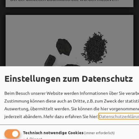
Einstellungen zum Datenschutz
Beim Besuch unserer Website werden Informationen über Sie verarbei
Zustimmung können diese auch an Dritte, z.B. zum Zweck der statist
Auswertung, übermittelt werden. Sie können die hier vorgenommen
RömerMuseum Weißenburg
06. August um 16:08 via Facebook
jederzeit abändern.
Mehr dazu erfahren Sie hier:
Datenschutzerkläru
Im August präsentieren die Museen Weißenburg Funde,
die für den Untergang des Kastells Biriciana im Jahr 254
Technisch notwendige Cookies
(immer erforderlich)
n. Chr. stehen: Kohle und verbrannte Getreidekörner.
↓
1
Dienst