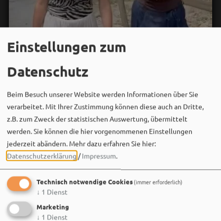
Einstellungen zum
Datenschutz
Beim Besuch unserer Website werden Informationen über Sie
verarbeitet. Mit Ihrer Zustimmung können diese auch an Dritte,
z.B. zum Zweck der statistischen Auswertung, übermittelt
werden. Sie können die hier vorgenommenen Einstellungen
jederzeit abändern.
Mehr dazu erfahren Sie hier:
Bergwaldtheater
Datenschutzerklärung
/
Impressum
.
06. August um 18:08 via Facebook
Sei wie Luisa & Chiara!
Technisch notwendige Cookies
(immer erforderlich)
Komm am 08.08. ins Bergwaldtheater und hol dir deinen
↓
1
Dienst
neuen Ohrwurm. 🎤✨
Marketing
Gute Musik, beste Stimmung und ein Sommerabend,
↓
1
Dienst