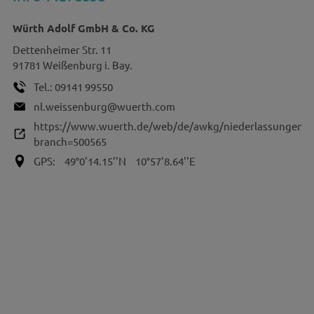
Würth Adolf GmbH & Co. KG
Dettenheimer Str. 11
91781
Weißenburg i. Bay.
Tel.:
09141 99550
nl.weissenburg@wuerth.com
https://www.wuerth.de/web/de/awkg/niederlassungen/n
branch=500565
GPS:
49°0'14.15''N
10°57'8.64''E