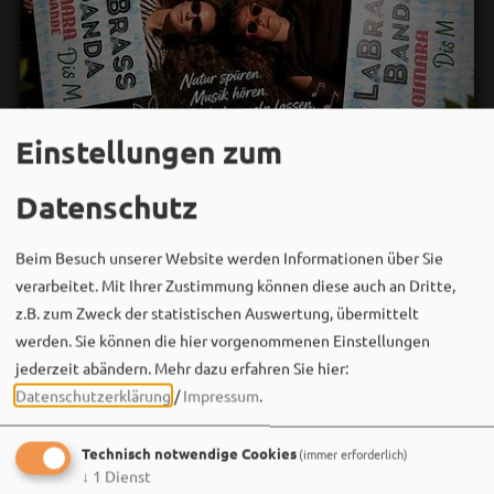
Einstellungen zum
Datenschutz
Beim Besuch unserer Website werden Informationen über Sie
Bergwaldtheater
verarbeitet. Mit Ihrer Zustimmung können diese auch an Dritte,
30. Juli um 19:07 via Facebook
z.B. zum Zweck der statistischen Auswertung, übermittelt
🌿 Wir zwei sind gedanklich schon mitten im
werden. Sie können die hier vorgenommenen Einstellungen
Bergwaldtheater – mit guter Musik, tollen Menschen
jederzeit abändern.
Mehr dazu erfahren Sie hier:
und jeder Menge guter Laune!
Datenschutzerklärung
/
Impressum
.
Am 08.08.2026 heißt es: Waldbaden mit Musik –
abschalten,…
Technisch notwendige Cookies
(immer erforderlich)
↓
1
Dienst