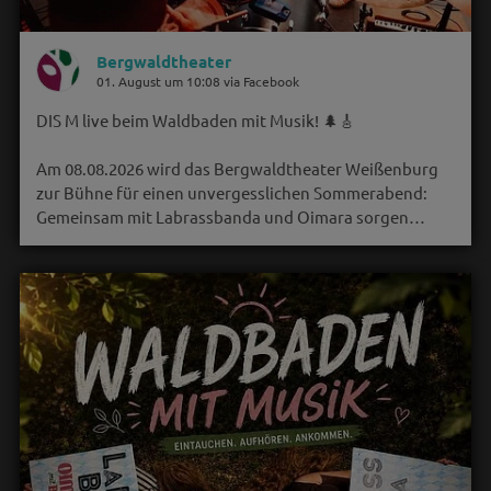
Bergwaldtheater
01. August um 10:08 via Facebook
DIS M live beim Waldbaden mit Musik! 🌲🎸
Am 08.08.2026 wird das Bergwaldtheater Weißenburg
zur Bühne für einen unvergesslichen Sommerabend:
Gemeinsam mit Labrassbanda und Oimara sorgen…