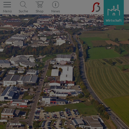
Menü
Suche
Shop
News
Wirtschaft