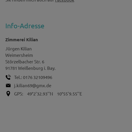
Info-Adresse
Zimmerei Kilian
Jürgen
Kilian
Weimersheim
Störzelbacher Str. 6
91781
Weißenburg i. Bay.
Tel.:
0176 32109496
j.kilian69@gmx.de
GPS:
49°2'32.93''N
10°55'9.55''E