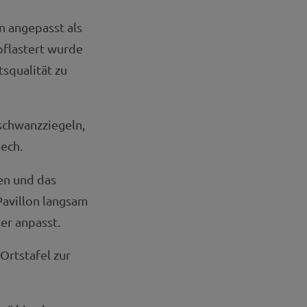
 angepasst als
pflastert wurde
squalität zu
schwanzziegeln,
ech.
en und das
Pavillon langsam
er anpasst.
Ortstafel zur