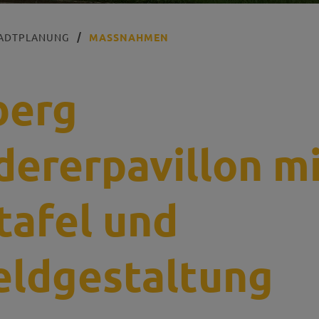
TADTPLANUNG
MASSNAHMEN
berg
ererpavillon m
tafel und
ldgestaltung