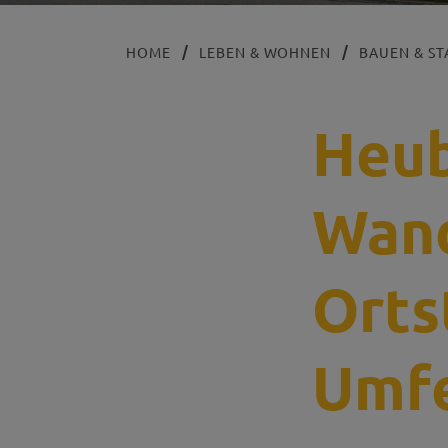
HOME
LEBEN & WOHNEN
BAUEN & S
Heu
Wand
Orts
Umfe