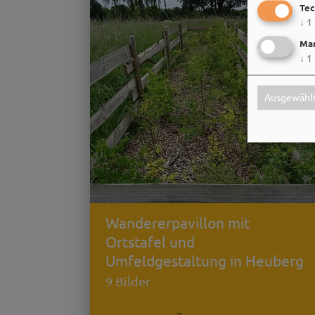
Tec
↓
1
Mar
↓
1
Ausgewählt
Wandererpavillon mit
Ortstafel und
Umfeldgestaltung in Heuberg
9 Bilder