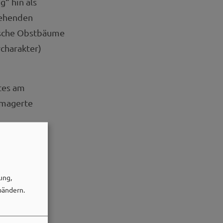
“ hin als
tehenden
ische Obstbäume
charakter)
tes am
emagerte
ung,
bändern.