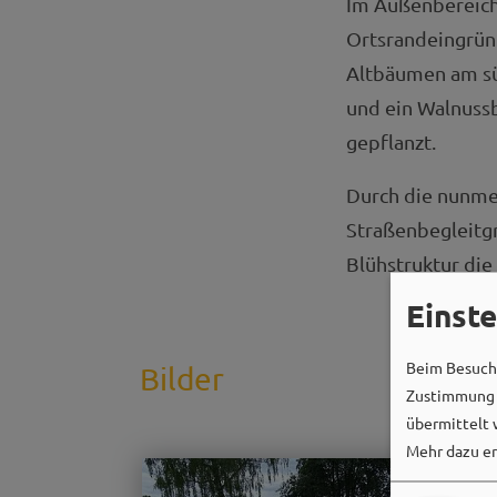
Im Außenbereich
Ortsrandeingrü
Altbäumen am sü
und ein Walnuss
gepflanzt.
Durch die nunme
Straßenbegleitg
Blühstruktur die
Einst
Beim Besuch 
Bilder
Zustimmung k
übermittelt 
Mehr dazu er