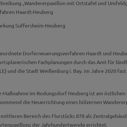
eibung „Wandererpavillon mit Ortstafel und Umfeldge
rfahren Haardt-Heuberg
emarkung Suffersheim-Heuberg
geordnete Dorferneuerungsverfahren Haardt und Heub
rtsplanerischen Fachplanungen durch das Amt für ländl
LE) und die Stadt Weißenburg i. Bay. im Jahre 2020 fas
ere Maßnahme im Rodungsdorf Heuberg ist am östlichen
kommend die Neuerrichtung eines hölzernen Wandererp
mittleren Bereich des Flurstücks 878 als Zentralgebäude
rtenpavillons der Jahrhundertwende errichtet.