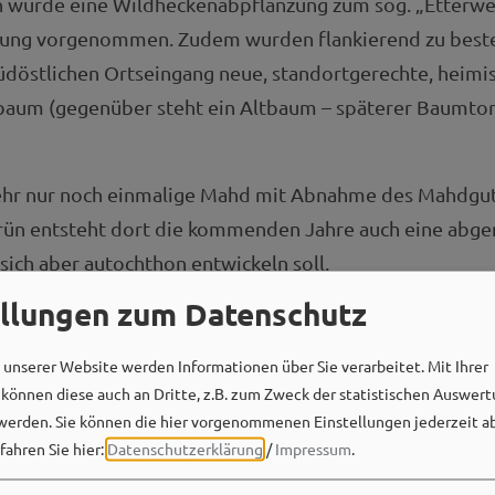
 wurde eine Wildheckenabpflanzung zum sog. „Etterweg
nung vorgenommen. Zudem wurden flankierend zu bes
döstlichen Ortseingang neue, standortgerechte, heim
baum (gegenüber steht ein Altbaum – späterer Baumtor
hr nur noch einmalige Mahd mit Abnahme des Mahdgu
rün entsteht dort die kommenden Jahre auch eine abg
 sich aber autochthon entwickeln soll.
ellungen zum Datenschutz
unserer Website werden Informationen über Sie verarbeitet. Mit Ihrer
önnen diese auch an Dritte, z.B. zum Zweck der statistischen Auswert
werden. Sie können die hier vorgenommenen Einstellungen jederzeit a
fahren Sie hier:
Datenschutzerklärung
/
Impressum
.