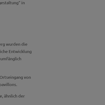
staltung“ in
erg wurden die
iche Entwicklung
t umfänglich
 Ortseingang von
avillons.
, ähnlich der