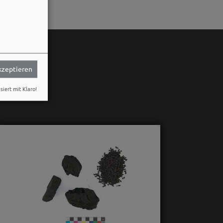
akzeptieren
siert mit Klaro!