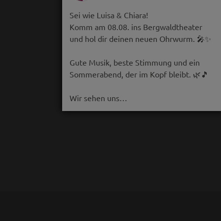
Sei wie Luisa & Chiara!
Komm am 08.08. ins Bergwaldtheater
und hol dir deinen neuen Ohrwurm. 🎤✨
Gute Musik, beste Stimmung und ein
Sommerabend, der im Kopf bleibt. 🌿🎵
Wir sehen uns…