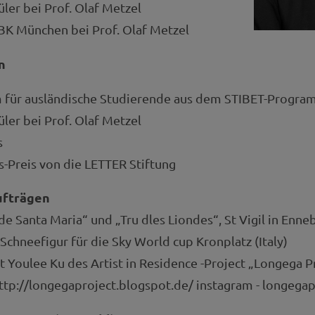
ler bei Prof. Olaf Metzel
K München bei Prof. Olaf Metzel
n
 für ausländische Studierende aus dem STIBET-Progr
ler bei Prof. Olaf Metzel
s
-Preis von die LETTER Stiftung
ufträgen
e Santa Maria“ und „Tru dles Liondes“, St Vigil in Ennebe
Schneefigur für die Sky World cup Kronplatz (Italy)
 Youlee Ku des Artist in Residence -Project „Longega Pr
http://longegaproject.blogspot.de/ instagram - longegap