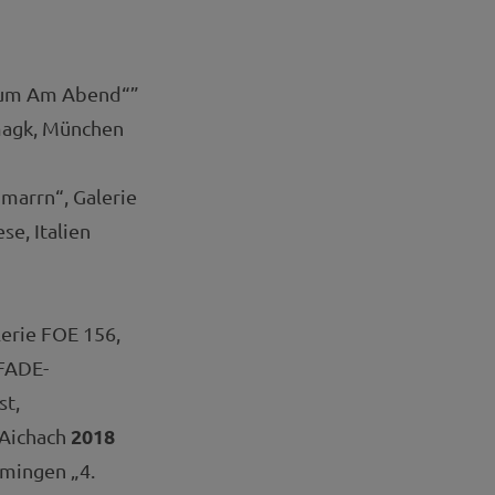
esium Am Abend“”
omagk, München
hmarrn“, Galerie
e, Italien
erie FOE 156,
 FADE-
st,
2018
 Aichach
mmingen „4.