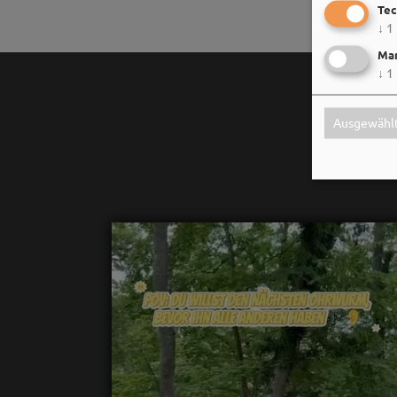
Tec
↓
1
Mar
↓
1
Ausgewählt