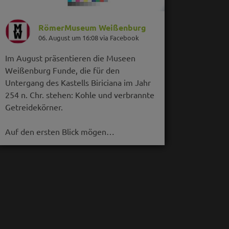
RömerMuseum Weißenburg
06. August um 16:08 via Facebook
Im August präsentieren die Museen
Weißenburg Funde, die für den
Untergang des Kastells Biriciana im Jahr
254 n. Chr. stehen: Kohle und verbrannte
Getreidekörner.
Auf den ersten Blick mögen…