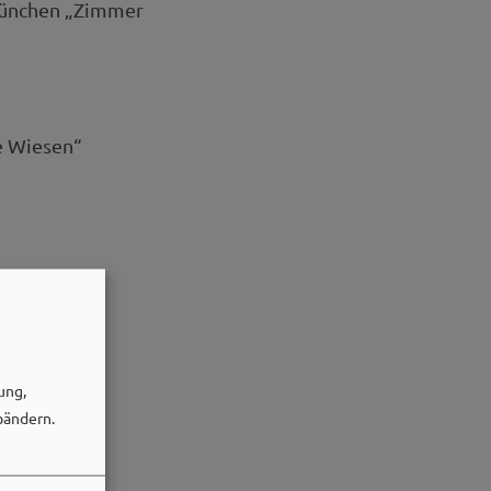
 München „Zimmer
e Wiesen“
ung,
bändern.