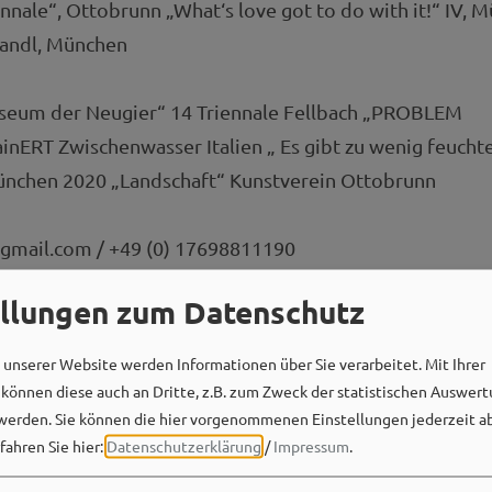
nale“, Ottobrunn „What‘s love got to do with it!“ IV,
iandl, München
useum der Neugier“ 14 Triennale Fellbach „PROBLEM
ERT Zwischenwasser Italien „ Es gibt zu wenig feucht
nchen 2020 „Landschaft“ Kunstverein Ottobrunn
@gmail.com / +49 (0) 17698811190
ellungen zum Datenschutz
unserer Website werden Informationen über Sie verarbeitet. Mit Ihrer
önnen diese auch an Dritte, z.B. zum Zweck der statistischen Auswert
Kunstpreis 2020
werden. Sie können die hier vorgenommenen Einstellungen jederzeit a
fahren Sie hier:
Datenschutzerklärung
/
Impressum
.