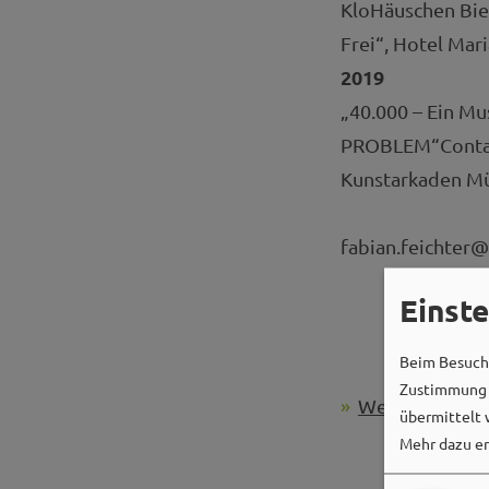
KloHäuschen Bien
Frei“, Hotel Mar
2019
„40.000 – Ein M
PROBLEM“Contain
Kunstarkaden Mü
fabian.feichter
Einst
Beim Besuch 
Zustimmung k
Weißenburger 
übermittelt 
Mehr dazu er