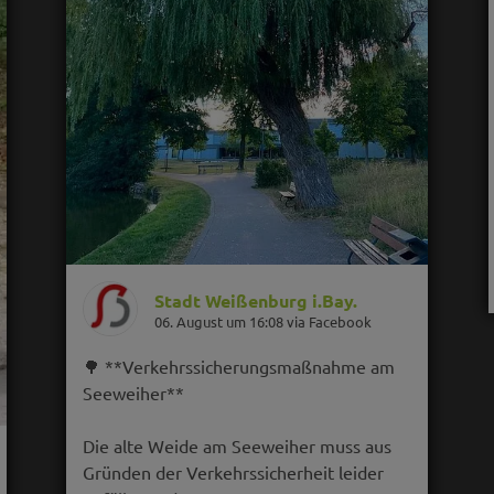
Stadt Weißenburg i.Bay.
06. August um 16:08 via Facebook
🌳 **Verkehrssicherungsmaßnahme am
Seeweiher**
Die alte Weide am Seeweiher muss aus
Gründen der Verkehrssicherheit leider