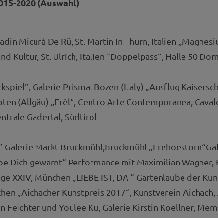
015-2020 (Auswahl)
 Ladin Micurà De Rü, St. Martin In Thurn, Italien „Magn
Und Kultur, St. Ulrich, Italien “Doppelpass”, Halle 50 D
spiel”, Galerie Prisma, Bozen (Italy) „Ausflug Kaisersc
ten (Allgäu) „Frèl“, Centro Arte Contemporanea, Cavales
ntrale Gadertal, Südtirol
e” Galerie Markt Bruckmühl,Bruckmühl „Frehoestorn“Gal
be Dich gewarnt“ Performance mit Maximilian Wagner,
e XXIV, München „LIEBE IST, DA “ Gartenlaube der Kun
en „Aichacher Kunstpreis 2017“, Kunstverein-Aichach,
an Feichter und Youlee Ku, Galerie Kirstin Koellner, Me