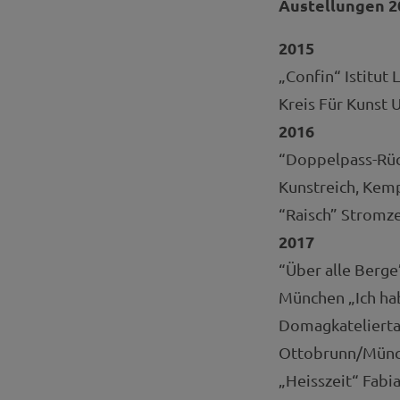
Austellungen 2
2015
„Confin“ Istitut
Kreis Für Kunst 
2016
“Doppelpass-Rück
Kunstreich, Kemp
“Raisch” Stromze
2017
“Über alle Berg
München „Ich ha
Domagkateliertag
Ottobrunn/Münch
„Heisszeit“ Fabi