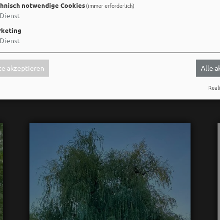
hnisch notwendige Cookies
(immer erforderlich)
Dienst
keting
Dienst
Social Media
e akzeptieren
Alle 
Reali