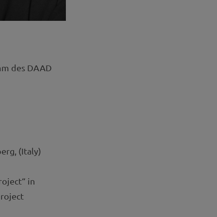
amm des DAAD
rg, (Italy)
oject“ in
roject