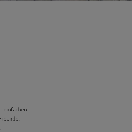
t einfachen
Freunde.
.