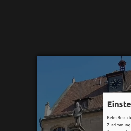
Einst
Beim Besuch 
Zustimmung k