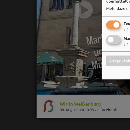
übermittelt 
Mehr dazu er
Tec
↓
1
Mar
↓
1
Ausgewählt
Wir in Weißenburg
08. August um 10:08 via Facebook