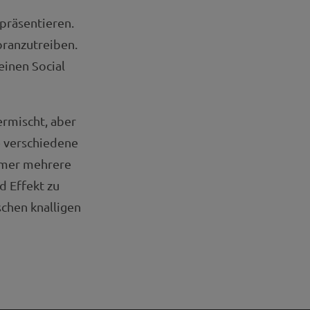
präsentieren.
oranzutreiben.
einen Social
rmischt, aber
 verschiedene
immer mehrere
d Effekt zu
schen knalligen