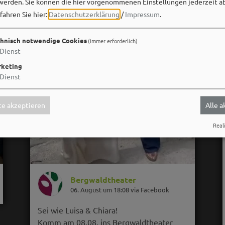
werden. Sie können die hier vorgenommenen Einstellungen jederzeit a
fahren Sie hier:
Datenschutzerklärung
/
Impressum
.
hnisch notwendige Cookies
(immer erforderlich)
Dienst
keting
Dienst
e akzeptieren
Alle 
Reali
Bergwaldtheater
06. August um 18:08 via Facebook
Sei wie Luisa & Chiara!
Komm am 08.08. ins Bergwaldtheater