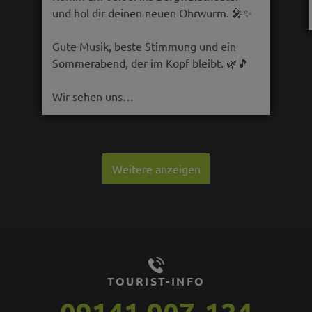
und hol dir deinen neuen Ohrwurm. 🎤✨
Gute Musik, beste Stimmung und ein
Sommerabend, der im Kopf bleibt. 🌿🎵
Wir sehen uns…
Weitere anzeigen
TOURIST-INFO
09141 907-124