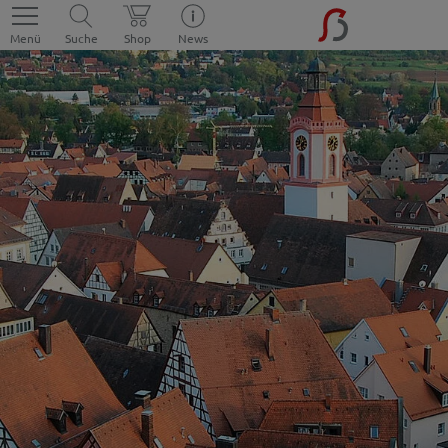
Menü
Suche
Shop
News