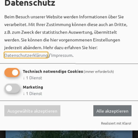
Datenschutz
Beim Besuch unserer Website werden Informationen über Sie
Bergwaldtheater
verarbeitet. Mit Ihrer Zustimmung können diese auch an Dritte,
06. August um 18:08 via Facebook
z.B. zum Zweck der statistischen Auswertung, übermittelt
Sei wie Luisa & Chiara!
werden. Sie können die hier vorgenommenen Einstellungen
Komm am 08.08. ins Bergwaldtheater und hol dir deinen
jederzeit abändern.
Mehr dazu erfahren Sie hier:
neuen Ohrwurm. 🎤✨
Datenschutzerklärung
/
Impressum
.
Gute Musik, beste Stimmung und ein Sommerabend,
Technisch notwendige Cookies
(immer erforderlich)
der im Kopf bleibt. 🌿🎵
↓
1
Dienst
Wir sehen uns…
Marketing
↓
1
Dienst
Ausgewählte akzeptieren
Alle akzeptieren
Realisiert mit Klaro!